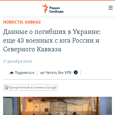
Ссылки
для
упрощенного
НОВОСТИ. КАВКАЗ
ПРОГРАММЫ
доступа
Данные о погибших в Украине:
ПОДКАСТЫ
Вернуться
еще 43 военных с юга России и
к
АВТОРСКИЕ ПРОЕКТЫ
Северного Кавказа
основному
ЦИТАТЫ СВОБОДЫ
содержанию
17 декабря 2024
Вернутся
МНЕНИЯ
к
Поделиться
Читать без VPN
КУЛЬТУРА
главной
навигации
IDEL.РЕАЛИИ
Приоритетный источник в Google
Вернутся
КАВКАЗ.РЕАЛИИ
к
СЕВЕР.РЕАЛИИ
поиску
СИБИРЬ.РЕАЛИИ