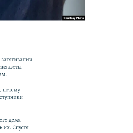
 затягивании
лизаветы
ем.
, почему
еступники
ного дома
 их. Спустя