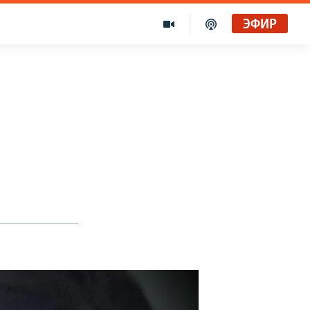
ЭФИР
х