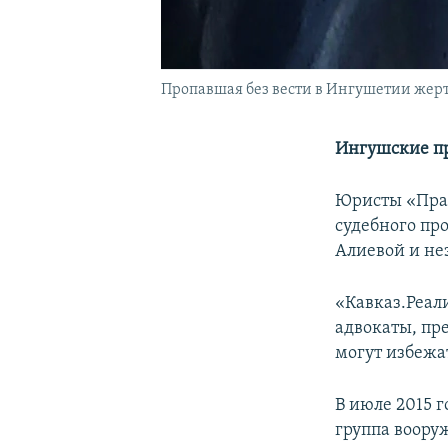
Пропавшая без вести в Ингушетии жер
Ингушские пр
Юристы «Прав
судебного пр
Алиевой и не
«Кавказ.Реал
адвокаты, пр
могут избежа
В июле 2015 г
группа воору