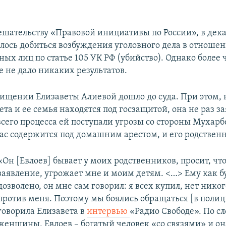
ешательству «Правовой инициативы по России», в дека
алось добиться возбуждения уголовного дела в отноше
ых лиц по статье 105 УК РФ (убийство). Однако более ч
е не дало никаких результатов.
хищении Елизаветы Алиевой дошло до суда. При этом, 
вета и ее семья находятся под госзащитой, она не раз за
сего процесса ей поступали угрозы со стороны Мухарб
ас содержится под домашним арестом, и его родствен
«Он [Евлоев] бывает у моих родственников, просит, чт
заявление, угрожает мне и моим детям. <…> Ему как бу
дозволено, он мне сам говорил: я всех купил, нет никог
против меня. Поэтому мы боялись обращаться [в полиц
говорила Елизавета в
интервью
«Радио Свободе». По с
женщины, Евлоев – богатый человек «со связями» и он