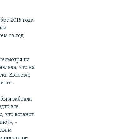
бре 2015 года
нии
ем за год
несмотря на
являла, что на
ека Евлоева,
ников.
обы я забрала
дто все
о, кто встанет
ию]», -
ловам
а просто не