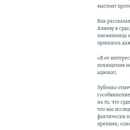
выстоит проти
Как рассказа
Алиеву в суд
племянница и
пришлось даж
«В ее интерес
похищения не
адвокат.
Зубенко отмеч
гособвинение
на то, что су
что мы исслед
фактически не
прениях, ссы