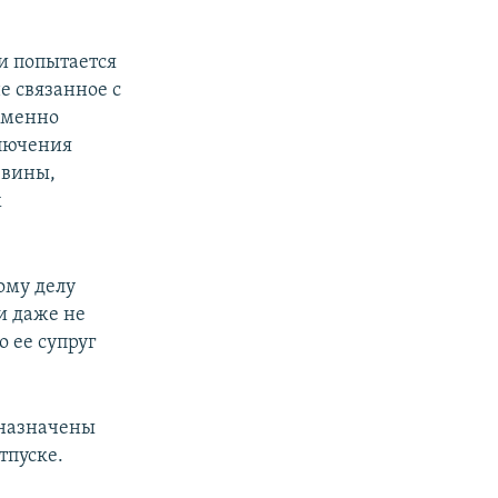
и попытается
е связанное с
именно
ключения
 вины,
х
ому делу
и даже не
о ее супруг
 назначены
тпуске.