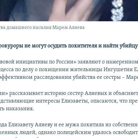
тва домашнего насилия Марем Алиева
окуроры не могут осудить похитителя и найти убийцу
овой инициативы по России» заявляют о намеренном
оцесса по делу о похищении жительницы Ингушетии Е
эффективном расследовании убийства ее сестры – Мар
ии» рассказывает историю сестер Алиевых и объясняет
едставляющие интересы Елизаветы, опасаются, что пр
ть наказания.
ода Елизавету Алиеву и ее мужа похитила из собствен
женных людей, однако полицейским удалось освободить