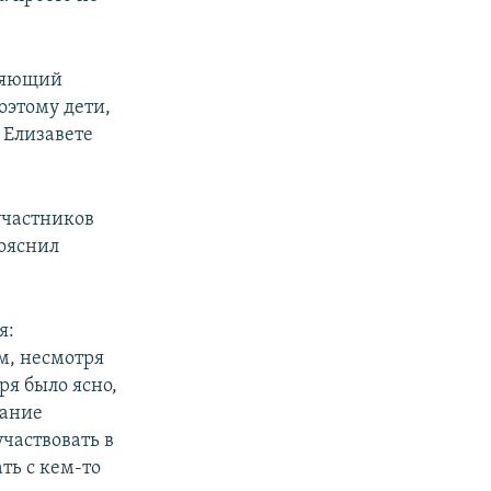
вляющий
оэтому дети,
 Елизавете
 участников
пояснил
я:
м, несмотря
ря было ясно,
дание
участвовать в
ть с кем-то