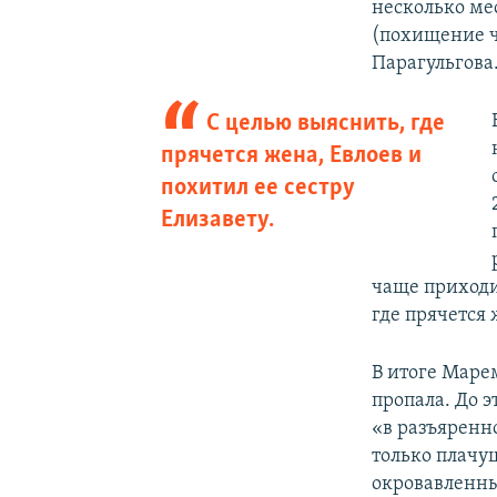
несколько мес
(похищение ч
Парагульгова
С целью выяснить, где
прячется жена, Евлоев и
похитил ее сестру
Елизавету.
чаще приходил
где прячется 
В итоге Марем
пропала. До э
«в разъяренно
только плачу
окровавленны