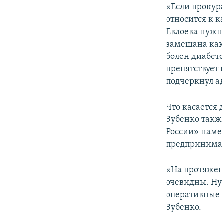
«Если прокур
относится к к
Евлоева нужно
замешана как
болен диабето
препятствует
подчеркнул а
Что касается
Зубенко такж
России» намер
предпринимаю
«На протяжен
очевидны. Ну
оперативные 
Зубенко.