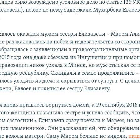
яцев было возбуждено уголовное дело по статье 126 УК
еловека), позже по нему задержали Мухарбека Евлое
.
Евлоев оказался мужем сестры Елизаветы – Марем Али
не раз жаловалась на побои и издевательства со сторон
обращалась с заявлениями в правоохранительные орг
2015 года она даже сбежала из Ингушетии и при помо
правозащитников уехала в Минск, но муж отыскал ее и
родную республику. Скандалы в семье продолжились –
ось уходить из дома и скрываться от супруга. С цель
жена, Евлоев и похитил ее сестру Елизавету.
 вновь пришлось вернуться домой, а 19 сентября 2015 
того женщина позвонила сестре и успела сообщить, чт
м состоянии». Елизавета сразу поехала к Марем, но за
щих племянников. Они рассказали ей, что обнаружили
е волосы матери. Саму Марем больше не видели,
пиш