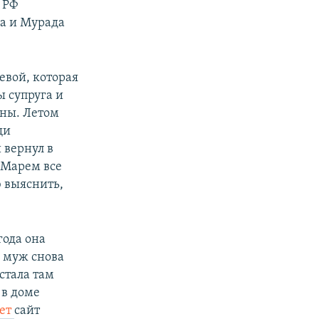
 РФ
ва и Мурада
евой, которая
ы супруга и
аны. Летом
щи
 вернул в
 Марем все
ю выяснить,
года она
о муж снова
стала там
 в доме
ет
сайт