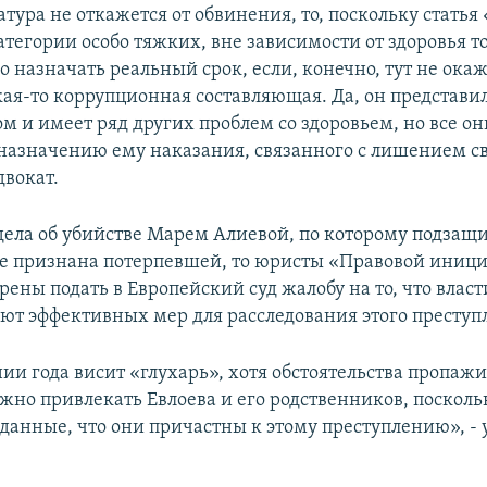
атура не откажется от обвинения, то, поскольку стать
атегории особо тяжких, вне зависимости от здоровья т
 назначать реальный срок, если, конечно, тут не ока
ая-то коррупционная составляющая. Да, он представил
м и имеет ряд других проблем со здоровьем, но все он
 назначению ему наказания, связанного с лишением св
двокат.
 дела об убийстве Марем Алиевой, по которому подзащ
е признана потерпевшей, то юристы «Правовой иници
ены подать в Европейский суд жалобу на то, что власт
т эффективных мер для расследования этого преступ
ии года висит «глухарь», хотя обстоятельства пропаж
жно привлекать Евлоева и его родственников, посколь
данные, что они причастны к этому преступлению», - 