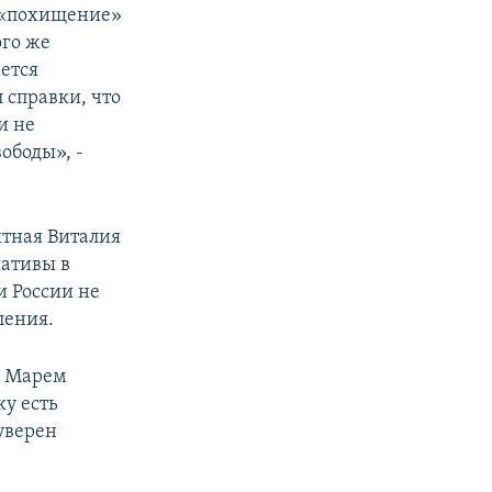
я «похищение»
ого же
жется
 справки, что
и не
ободы», -
итная Виталия
ативы в
и России не
ления.
и Марем
ку есть
уверен