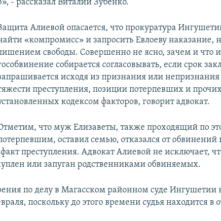
», - рассказал Виталий Зубенко.
Защита Алиевой опасается, что прокуратура Ингушети
найти «компромисс» и запросить Евлоеву наказание, н
лишением свободы. Совершенно не ясно, зачем и что 
гособвинение собирается согласовывать, если срок за
запрашивается исходя из признания или непризнания
тяжести преступления, позиции потерпевших и прочи
установленных кодексом факторов, говорит адвокат.
Отметим, что муж Елизаветы, также проходящий по эт
потерпевшим, оставил семью, отказался от обвинений 
факт преступления. Адвокат Алиевой не исключает, чт
куплен или запуган родственниками обвиняемых.
ения по делу в Магасском районном суде Ингушетии
евраля, поскольку до этого времени судья находится в о