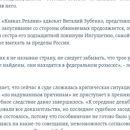
в него.
л «Кавказ.Реалии» адвокат Виталий Зубенко, предста
е, запугивание со стороны обвиняемых продолжается, п
 сестра его подзащитной покинули Ингушетию, самой
е выехать за пределы России.
ах я не называю страну, не следует забывать, что трое
 найдены, они находятся в федеральном розыске», - 
ает, что сейчас в суде сложилась критическая ситуаци
 «по надуманным причинам» не приступает к прения
дебное следствие давно завершилось. «К середине декаб
овали все доказательства, но последнее судебное засе
 состоялось, потому что гособвинение не готово было 
лаясь на какие-то совещания, невозможность согласова