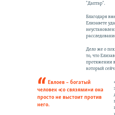
"Даптар".
Благодаря вм
Елизавете уд
неустановленн
расследовани
Дело же о по
то, что Елиза
протяжении в
который сейч
Евлоев – богатый
человек «со связями» и она
просто не выстоит против
него.