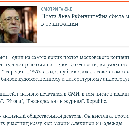
СМОТРИ ТАКЖЕ
Поэта Льва Рубинштейна сбила 
в реанимации
йн – один из самых ярких поэтов московского концеп
енный жанр поэзии на стыке словесности, визуального
С середины 1970-х годов публиковался в советском са
 близок художественному и литературному андерграу
инштейн активно печатался в СМИ, в том числе в издан
, "Итоги", "Еженедельный журнал", Republic.
 активный общественный деятель. Он выступал проти
иту участниц Pussy Riot Марии Алёхиной и Надежды