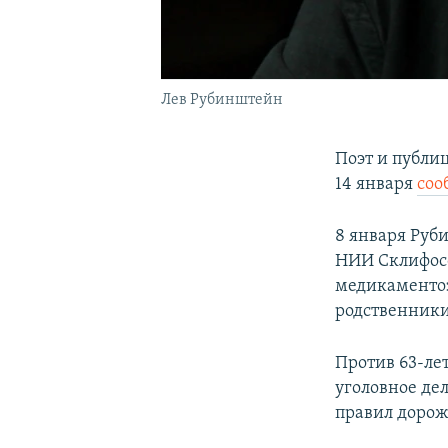
Лев Рубинштейн
Поэт и публиц
14 января
соо
8 января Руб
НИИ Склифосо
медикаментоз
родственники
Против 63-ле
уголовное де
правил дорож