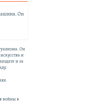
машина. Он
туализма. Он
 искусства и
миздате и за
нду.
иях
в войны в