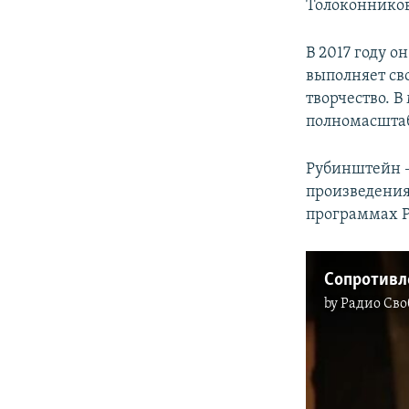
Толоконников
В 2017 году о
выполняет св
творчество. 
полномасштаб
Рубинштейн –
произведения
программах Р
Сопротивл
by
Радио Сво