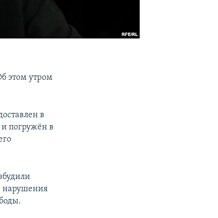
Об этом утром
доставлен в
и погружён в
его
збудили
те нарушения
боды.