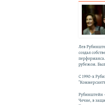
Лев Рубинште
создал собств
перформанса. 
рубежом. Был
С 1990-х Руб
"Коммерсантъ"
Рубинштейн –
Чечне, в защ