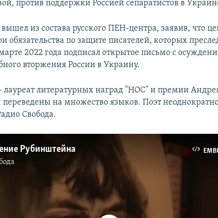
ой, против поддержки Россией сепаратистов в Украин
н вышел из состава русского ПЕН-центра, заявив, что це
ои обязательства по защите писателей, которых пресле
В марте 2022 года подписал открытое письмо с осужден
ного вторжения России в Украину.
 лауреат литературных наград "НОС" и премии Андрея
 переведены на множество языков. Поэт неоднократн
адио Свобода.
ение Рубинштейна
EMB
бода