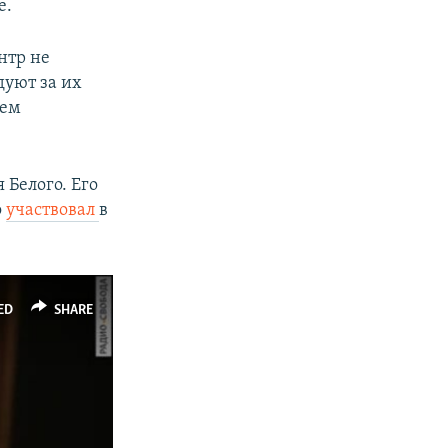
е.
нтр не
дуют за их
ием
 Белого. Его
о
участвовал
в
ED
SHARE