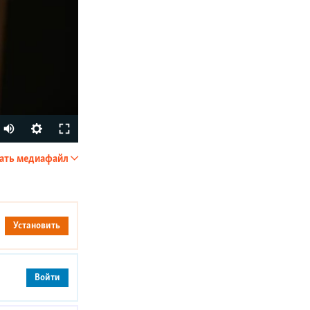
ать медиафайл
SHARE
Установить
Войти
px
width