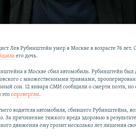
ист Лев Рубинштейн умер в Москве в возрасте 76 лет. 
бщила
его дочь.
инштейна в Москве сбил автомобиль. Рубинштейн был 
вского с множественными травмами, прооперирован 
ный сон. 12 января СМИ сообщили о смерти поэта, но 
 это
опровергли
.
тнего водителя автомобиля, сбившего Рубинштейна, во
ло. За причинение тяжкого вреда здоровью в результа
ного движения ему грозит несколько лет лишения сво