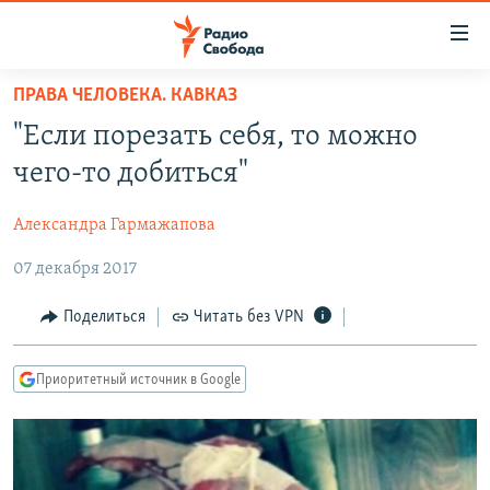
Ссылки
для
упрощенного
ПРАВА ЧЕЛОВЕКА. КАВКАЗ
ПРОГРАММЫ
доступа
"Если порезать себя, то можно
ПОДКАСТЫ
Вернуться
чего-то добиться"
к
АВТОРСКИЕ ПРОЕКТЫ
основному
Александра Гармажапова
ЦИТАТЫ СВОБОДЫ
содержанию
Вернутся
07 декабря 2017
МНЕНИЯ
к
КУЛЬТУРА
Поделиться
Читать без VPN
главной
навигации
IDEL.РЕАЛИИ
Вернутся
Приоритетный источник в Google
КАВКАЗ.РЕАЛИИ
к
СЕВЕР.РЕАЛИИ
поиску
СИБИРЬ.РЕАЛИИ