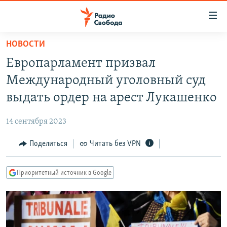
Ссылки
для
упрощенного
НОВОСТИ
ПРОГРАММЫ
доступа
Европарламент призвал
ПОДКАСТЫ
Вернуться
Международный уголовный суд
к
АВТОРСКИЕ ПРОЕКТЫ
выдать ордер на арест Лукашенко
основному
ЦИТАТЫ СВОБОДЫ
содержанию
14 сентября 2023
Вернутся
МНЕНИЯ
к
Поделиться
Читать без VPN
КУЛЬТУРА
главной
навигации
IDEL.РЕАЛИИ
Приоритетный источник в Google
Вернутся
КАВКАЗ.РЕАЛИИ
к
СЕВЕР.РЕАЛИИ
поиску
СИБИРЬ.РЕАЛИИ