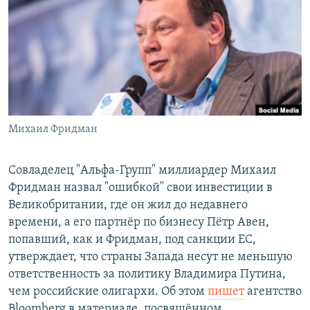
РАСПИСАНИЕ ВЕЩАНИЯ
ПОДПИШИТЕСЬ НА РАССЫЛКУ
СОЦИАЛЬНЫЕ СЕТИ
Михаил Фридман
Все сайты РСЕ/РС
Совладелец "Альфа-Групп" миллиардер Михаил
Фридман назвал "ошибкой" свои инвестиции в
Великобритании, где он жил до недавнего
времени, а его партнёр по бизнесу Пётр Авен,
попавший, как и Фридман, под санкции ЕС,
утверждает, что страны Запада несут не меньшую
ответственность за политику Владимира Путина,
чем российские олигархи. Об этом
пишет
агентство
Bloomberg в материале, посвящённом