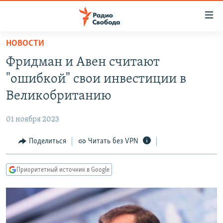
Ссылки
для
упрощенного
НОВОСТИ
ПРОГРАММЫ
доступа
Фридман и Авен считают
ПОДКАСТЫ
Вернуться
"ошибкой" свои инвестиции в
к
АВТОРСКИЕ ПРОЕКТЫ
Великобританию
основному
ЦИТАТЫ СВОБОДЫ
содержанию
01 ноября 2023
Вернутся
МНЕНИЯ
к
Поделиться
Читать без VPN
КУЛЬТУРА
главной
навигации
IDEL.РЕАЛИИ
Приоритетный источник в Google
Вернутся
КАВКАЗ.РЕАЛИИ
к
СЕВЕР.РЕАЛИИ
поиску
СИБИРЬ.РЕАЛИИ