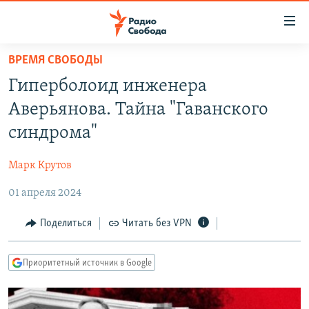
Ссылки
для
упрощенного
ВРЕМЯ СВОБОДЫ
ПРОГРАММЫ
доступа
Гиперболоид инженера
ПОДКАСТЫ
Вернуться
Аверьянова. Тайна "Гаванского
к
АВТОРСКИЕ ПРОЕКТЫ
синдрома"
основному
ЦИТАТЫ СВОБОДЫ
содержанию
Марк Крутов
Вернутся
МНЕНИЯ
к
01 апреля 2024
КУЛЬТУРА
главной
навигации
IDEL.РЕАЛИИ
Поделиться
Читать без VPN
Вернутся
КАВКАЗ.РЕАЛИИ
к
Приоритетный источник в Google
СЕВЕР.РЕАЛИИ
поиску
СИБИРЬ.РЕАЛИИ