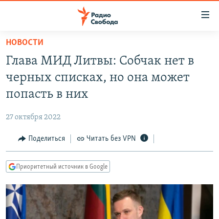
Ссылки
для
упрощенного
НОВОСТИ
ПРОГРАММЫ
доступа
Глава МИД Литвы: Собчак нет в
ПОДКАСТЫ
Вернуться
черных списках, но она может
к
АВТОРСКИЕ ПРОЕКТЫ
попасть в них
основному
ЦИТАТЫ СВОБОДЫ
содержанию
27 октября 2022
Вернутся
МНЕНИЯ
к
Поделиться
Читать без VPN
КУЛЬТУРА
главной
навигации
IDEL.РЕАЛИИ
Приоритетный источник в Google
Вернутся
КАВКАЗ.РЕАЛИИ
к
СЕВЕР.РЕАЛИИ
поиску
СИБИРЬ.РЕАЛИИ