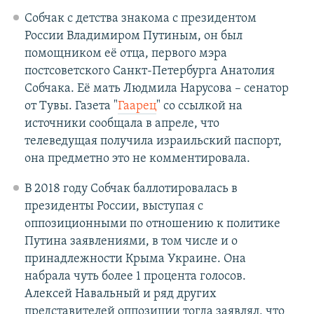
Собчак с детства знакома с президентом
России Владимиром Путиным, он был
помощником её отца, первого мэра
постсоветского Санкт-Петербурга Анатолия
Собчака. Её мать Людмила Нарусова – сенатор
от Тувы. Газета "
Гаарец
" со ссылкой на
источники сообщала в апреле, что
телеведущая получила израильский паспорт,
она предметно это не комментировала.
В 2018 году Собчак баллотировалась в
президенты России, выступая с
оппозиционными по отношению к политике
Путина заявлениями, в том числе и о
принадлежности Крыма Украине. Она
набрала чуть более 1 процента голосов.
Алексей Навальный и ряд других
представителей оппозиции тогда заявлял, что