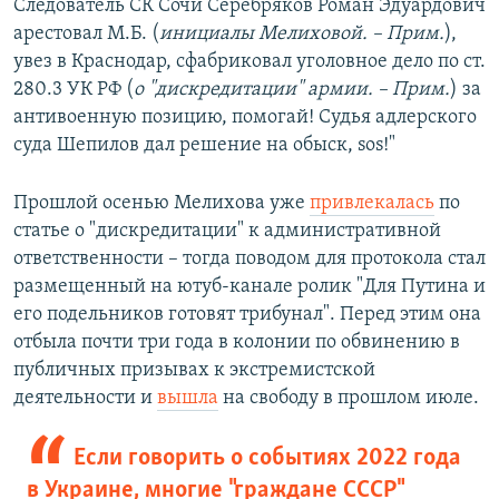
Следователь СК Сочи Серебряков Роман Эдуардович
арестовал М.Б. (
инициалы Мелиховой. – Прим.
),
увез в Краснодар, сфабриковал уголовное дело по ст.
280.3 УК РФ (
о "дискредитации" армии. – Прим.
) за
антивоенную позицию, помогай! Судья адлерского
суда Шепилов дал решение на обыск, sos!"
Прошлой осенью Мелихова уже
привлекалась
по
статье о "дискредитации" к административной
ответственности – тогда поводом для протокола стал
размещенный на ютуб-канале ролик "Для Путина и
его подельников готовят трибунал". Перед этим она
отбыла почти три года в колонии по обвинению в
публичных призывах к экстремистской
деятельности и
вышла
на свободу в прошлом июле.
Если говорить о событиях 2022 года
в Украине, многие "граждане СССР"