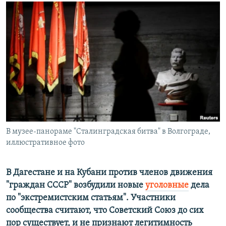
РАСПИСАНИЕ ВЕЩАНИЯ
ПОДПИШИТЕСЬ НА РАССЫЛКУ
СОЦИАЛЬНЫЕ СЕТИ
Все сайты РСЕ/РС
В музее-панораме "Сталинградская битва" в Волгограде,
иллюстративное фото
В Дагестане и на Кубани против членов движения
"граждан СССР" возбудили новые
уголовные
дела
по "экстремистским статьям". Участники
сообщества считают, что Советский Союз до сих
пор существует, и не признают легитимность