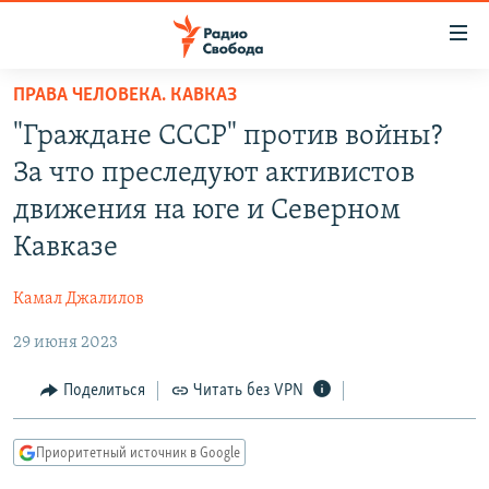
Ссылки
для
упрощенного
ПРАВА ЧЕЛОВЕКА. КАВКАЗ
ПРОГРАММЫ
доступа
"Граждане СССР" против войны?
ПОДКАСТЫ
Вернуться
За что преследуют активистов
к
АВТОРСКИЕ ПРОЕКТЫ
движения на юге и Северном
основному
ЦИТАТЫ СВОБОДЫ
содержанию
Кавказе
Вернутся
МНЕНИЯ
к
Камал Джалилов
КУЛЬТУРА
главной
29 июня 2023
навигации
IDEL.РЕАЛИИ
Вернутся
КАВКАЗ.РЕАЛИИ
Поделиться
Читать без VPN
к
СЕВЕР.РЕАЛИИ
поиску
Приоритетный источник в Google
СИБИРЬ.РЕАЛИИ