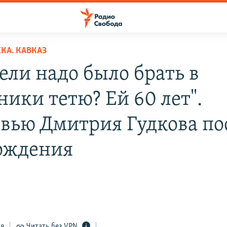
КА. КАВКАЗ
ели надо было брать в
ники тетю? Ей 60 лет".
вью Дмитрия Гудкова по
ождения
ся
Читать без VPN