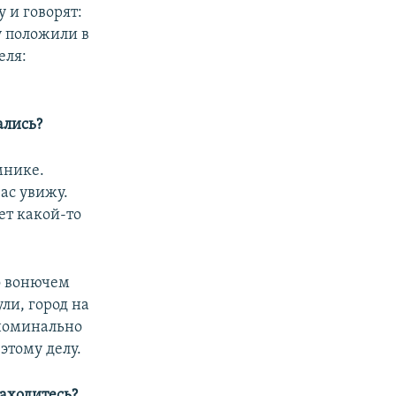
у и говорят:
у положили в
еля:
ались?
мнике.
вас увижу.
ет какой-то
 о вонючем
ли, город на
 номинально
этому делу.
находитесь?