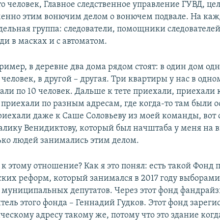
о человек, Главное следственное управление ГУВД, це
енно этим вонючим делом о вонючем подвале. На ка
дельная группа: следователи, помощники следователей
ди в масках и с автоматом.
пример, в деревне два дома рядом стоят: в один дом од
 человек, в другой – другая. Три квартиры у нас в одно
али по 10 человек. Дальше к тете приехали, приехали 
 приехали по разным адресам, где когда-то там были 
риехали даже к Саше Соловьеву из моей команды, вот 
талику Венидиктову, который был начштаба у меня на в
лько людей занимались этим делом.
 к этому отношение? Как я это понял: есть такой Фонд
ких реформ, который занимался в 2017 году выборам
муниципальных депутатов. Через этот фонд фандрайз
тель этого фонда – Геннадий Гудков. Этот фонд зарег
ческому адресу такому же, потому что это здание когд