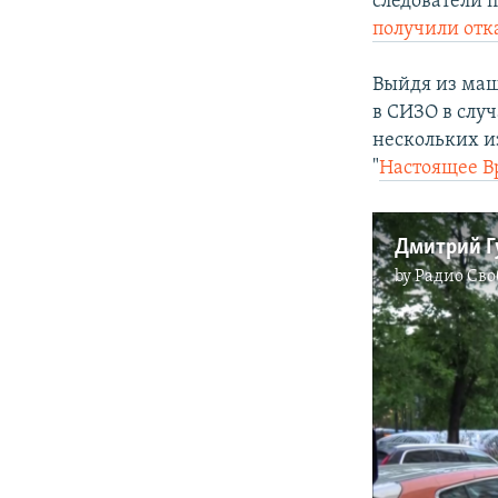
следователи 
получили отк
Выйдя из маш
в СИЗО в слу
нескольких и
"
Настоящее В
by
Радио Сво