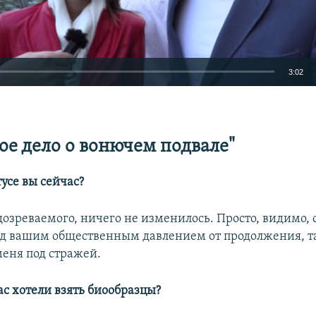
3:02
EMBED
ое дело о вонючем подвале"
тусе вы сейчас?
Auto
240p
360p
480p
одозреваемого, ничего не изменилось. Просто, видимо,
720p
1080p
од вашим общественным давлением от продолжения, та
еня под стражей.
вас хотели взять биообразцы?