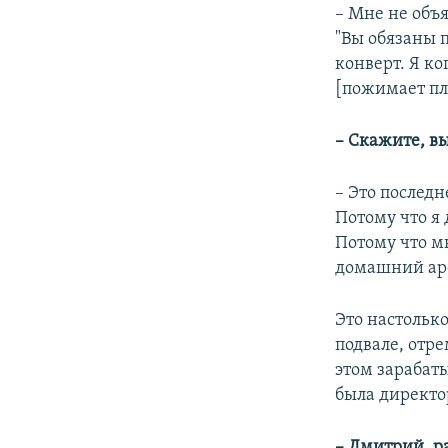
– Мне не объя
"Вы обязаны 
конверт. Я ко
[пожимает пл
– Скажите, в
– Это последн
Потому что я 
Потому что м
домашний аре
Это настольк
подвале, отре
этом зарабаты
была директо
– Дмитрий, р