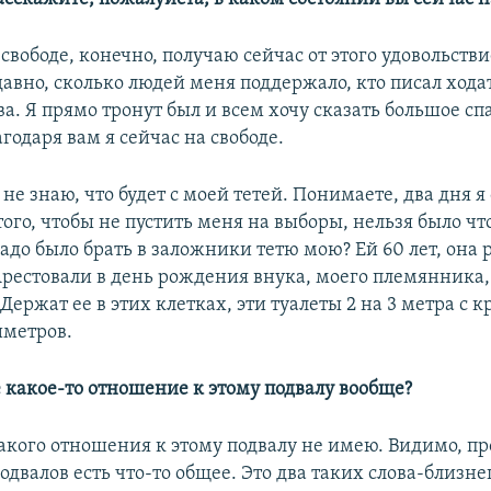
а свободе, конечно, получаю сейчас от этого удовольстви
авно, сколько людей меня поддержало, кто писал хода
а. Я прямо тронут был и всем хочу сказать большое сп
агодаря вам я сейчас на свободе.
 не знаю, что будет с моей тетей. Понимаете, два дня я
ого, чтобы не пустить меня на выборы, нельзя было чт
до было брать в заложники тетю мою? Ей 60 лет, она 
рестовали в день рождения внука, моего племянника, 
Держат ее в этих клетках, эти туалеты 2 на 3 метра с к
иметров.
е какое-то отношение к этому подвалу вообще?
акого отношения к этому подвалу не имею. Видимо, пр
одвалов есть что-то общее. Это два таких слова-близне