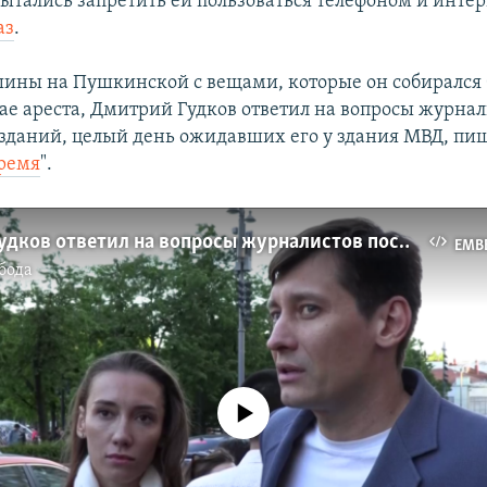
пытались запретить ей пользоваться телефоном и интер
аз
.
ины на Пушкинской с вещами, которые он собирался б
чае ареста, Дмитрий Гудков ответил на вопросы журна
зданий, целый день ожидавших его у здания МВД, пи
ремя
".
Дмитрий Гудков ответил на вопросы журналистов после освобождения
EMB
бода
No media source currently available