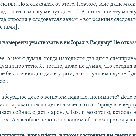
снили. Но я отказался от этого. Поэтому мне дали маск
подышать в маску минут десять". А потом они эту маск
гда спросил у следователя зачем – вот реакция следоват
ечами].
ы намерены участвовать в выборах в Госдуму? Не отказ
ее, о чем я думал, когда находился два дня в спецприе
думал про тетю. Я, честно, даже не думал, что сегодня 
не было очевидно даже утром, что в лучшем случае буд
ст.
о абсурдное дело о вонючем подвале, понимаете? Дело
монтированном на деньги моего отца. Городу все верну
вает сейчас, сдает в аренду. Взяли мою тетю, которая
ром. А я вообще непонятно каким образом прохожу по 
асскажите, пожалуйста, в каком состоянии вы сейчас 