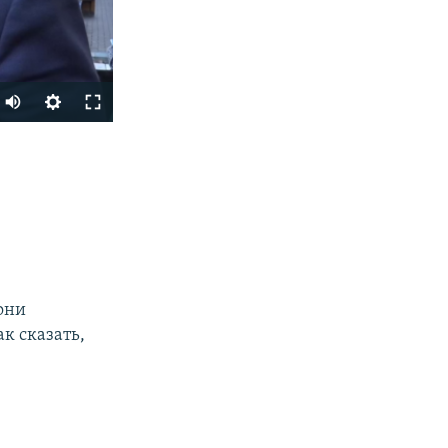
Auto
240p
SHARE
360p
480p
720p
1080p
 они
к сказать,
px
width