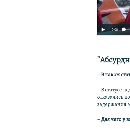
0:00
"Абсурдн
– В каком ста
– В статусе п
отказались п
задержания м
– Для чего у 