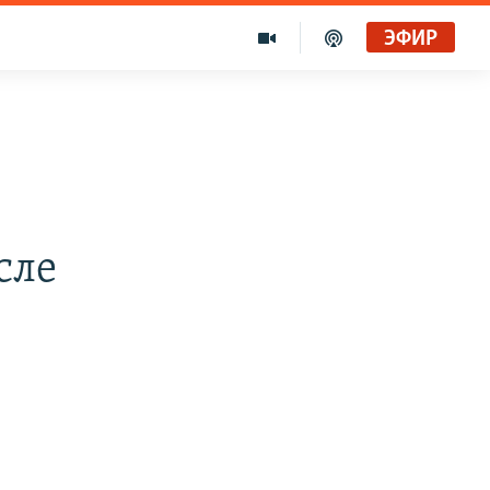
ЭФИР
сле