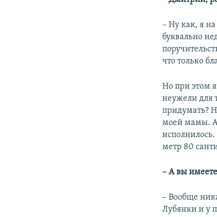
– Ну как, я н
буквально нед
поручительств
что только бл
Но при этом я
неужели для т
придумать? На
моей мамы. А
исполнилось. 
метр 80 сант
– А вы имеет
– Вообще ник
Лубянки и у п