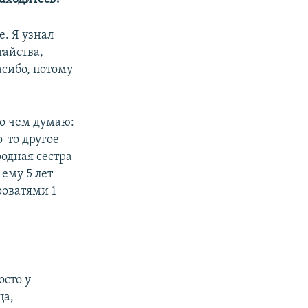
е. Я узнал
тайства,
асибо, потому
 о чем думаю:
о-то другое
родная сестра
ему 5 лет
роватями 1
осто у
ца,