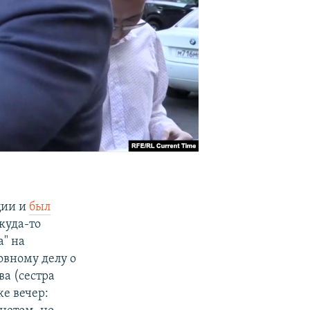
ции и
был
куда-то
а" на
вному делу о
а (сестра
же вечер: