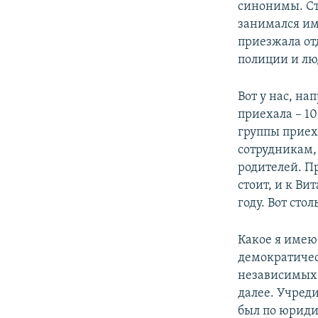
синонимы. Ст
занимался им
приезжала от
полиции и лю
Вот у нас, на
приехала – 10
группы приех
сотрудникам,
родителей. П
стоит, и к Ви
году. Вот сто
Какое я имею
демократичес
независимых 
далее. Учреди
был по юриди