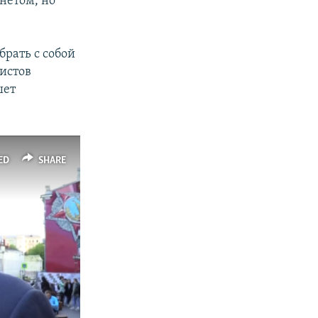
нетом, но
рать с собой
листов
шет
ED
SHARE