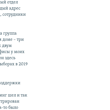
лый отдел
ждый адрес
, сотрудники
на группа
м доме – три
к двум
офисы у моих
он здесь
ыборах в 2019
 поддержки
и
инг шел и так
истрирован
а-то было