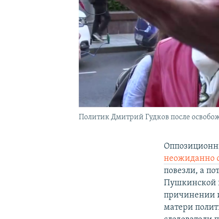
Политик Дмитрий Гудков после освобож
Оппозиционны
неожиданно 
повезли, а по
Пушкинской п
причинении и
матери полити