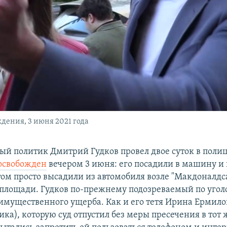
дения, 3 июня 2021 года
й политик Дмитрий Гудков провел двое суток в поли
освобожден
вечером 3 июня: его посадили в машину и 
том просто высадили из автомобиля возле "Макдоналдс
лощади. Гудков по-прежнему подозреваемый по уголо
мущественного ущерба. Как и его тетя Ирина Ермилов
ка), которую суд отпустил без меры пресечения в тот 