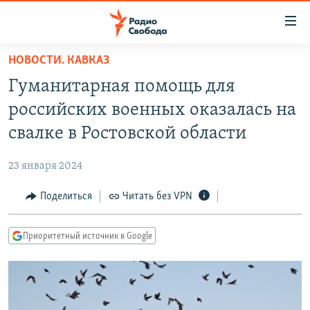
Ссылки
для
упрощенного
НОВОСТИ. КАВКАЗ
ПРОГРАММЫ
доступа
Гуманитарная помощь для
ПОДКАСТЫ
Вернуться
российских военных оказалась на
к
АВТОРСКИЕ ПРОЕКТЫ
свалке в Ростовской области
основному
ЦИТАТЫ СВОБОДЫ
содержанию
23 января 2024
Вернутся
МНЕНИЯ
к
Поделиться
Читать без VPN
КУЛЬТУРА
главной
навигации
IDEL.РЕАЛИИ
Приоритетный источник в Google
Вернутся
КАВКАЗ.РЕАЛИИ
к
СЕВЕР.РЕАЛИИ
поиску
СИБИРЬ.РЕАЛИИ