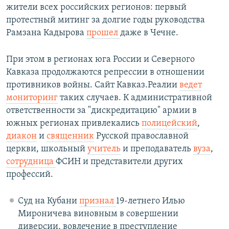
жители всех российских регионов: первый
протестный митинг за долгие годы руководства
Рамзана Кадырова
прошел
даже в Чечне.
При этом в регионах юга России и Северного
Кавказа продолжаются репрессии в отношении
противников войны. Сайт Кавказ.Реалии
ведет
мониторинг
таких случаев. К административной
ответственности за "дискредитацию" армии в
южных регионах привлекались
полицейский
,
диакон
и
священник
Русской православной
церкви, школьный
учитель
и преподаватель
вуза
,
сотрудница
ФСИН и представители других
профессий.
Суд на Кубани
признал
19-летнего Илью
Мироничева виновным в совершении
диверсии, вовлечение в преступление