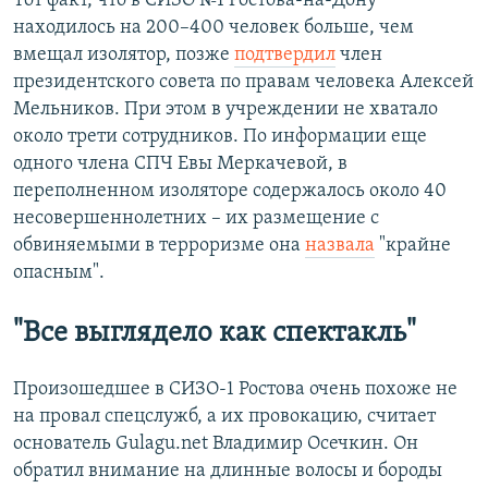
Тот факт, что в СИЗО №1 Ростова-на-Дону
находилось на 200–400 человек больше, чем
вмещал изолятор, позже
подтвердил
член
президентского совета по правам человека Алексей
Мельников. При этом в учреждении не хватало
около трети сотрудников. По информации еще
одного члена СПЧ Евы Меркачевой, в
переполненном изоляторе содержалось около 40
несовершеннолетних – их размещение с
обвиняемыми в терроризме она
назвала
"крайне
опасным".
"Все выглядело как спектакль"
Произошедшее в СИЗО-1 Ростова очень похоже не
на провал спецслужб, а их провокацию, считает
основатель Gulagu.net Владимир Осечкин. Он
обратил внимание на длинные волосы и бороды