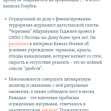
прошу не поддаваться на провокации", – в итоге
написал Голубев.
Осужденный по делу о финансировании
терроризма журналист дагестанской газеты
"Черновик" Абдулмумин Гаджиев провел в
СИЗО-1 Ростова-на-Дону более трех лет. Он
рассказал
в интервью Кавказ.Реалии об
условиях учреждения: тараканы, крысы,
отходы канализации, которые капают со стен,
сырость и отсутствие ремонта – это не полный
список "удобств".
Невозможность совершать пятикратную
молитву и связанные с ней ритуальные
омовения, а также соблюдать пост в месяц
Рамадан – это ключевые проблемы
осужденных мусульман, отмечалось в
аналитическом
докладе
"Гражданского