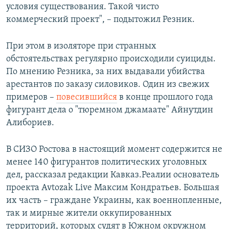
условия существования. Такой чисто
коммерческий проект", – подытожил Резник.
При этом в изоляторе при странных
обстоятельствах регулярно происходили суициды.
По мнению Резника, за них выдавали убийства
арестантов по заказу силовиков. Один из свежих
примеров –
повесившийся
в конце прошлого года
фигурант дела о "тюремном джамаате" Айнутдин
Алибориев.
В СИЗО Ростова в настоящий момент содержится не
менее 140 фигурантов политических уголовных
дел, рассказал редакции Кавказ.Реалии основатель
проекта Avtozak Live Максим Кондратьев. Большая
их часть – граждане Украины, как военнопленные,
так и мирные жители оккупированных
территорий, которых судят в Южном окружном