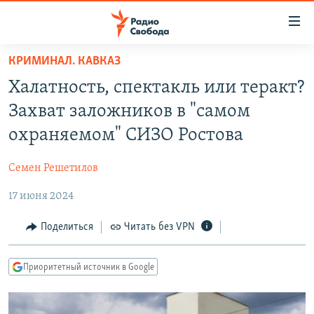
Ссылки
для
упрощенного
КРИМИНАЛ. КАВКАЗ
ПРОГРАММЫ
доступа
Халатность, спектакль или теракт?
ПОДКАСТЫ
Вернуться
Захват заложников в "самом
к
АВТОРСКИЕ ПРОЕКТЫ
охраняемом" СИЗО Ростова
основному
ЦИТАТЫ СВОБОДЫ
содержанию
Семен Решетилов
Вернутся
МНЕНИЯ
к
17 июня 2024
КУЛЬТУРА
главной
навигации
IDEL.РЕАЛИИ
Поделиться
Читать без VPN
Вернутся
КАВКАЗ.РЕАЛИИ
к
Приоритетный источник в Google
СЕВЕР.РЕАЛИИ
поиску
СИБИРЬ.РЕАЛИИ