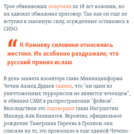
Трое обвиняемых
получили
по 18 лет колонии, но
их адвокат обжаловал приговор. Так как он еще не
вступил в законную силу, осужденные оставались в
СИЗО.
К Камневу силовики относились
жестоко. Их особенно раздражало, что
русский принял ислам
В день захвата изолятора глава Миннацинформа
Чечни Ахмед Дудаев
заявил
, что "ни один из
уничтоженных террористов не является чеченцем",
и обвинил СМИ в распространении "фейков".
Впоследствии это
подтвердил
глава Ингушетии
Махмуд-Али Калиматов. Вероятно, официальное
рождение Тамерлана Гиреева в Грозном они
списали на то, это произошло в еще единой Чечено-