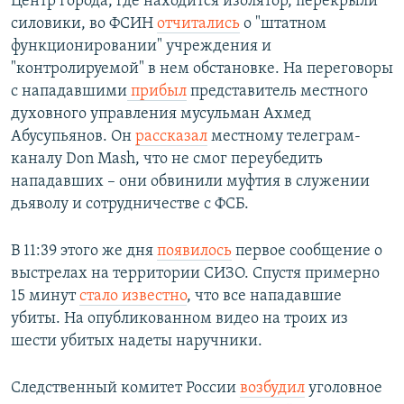
Центр города, где находится изолятор, перекрыли
силовики, во ФСИН
отчитались
о "штатном
функционировании" учреждения и
"контролируемой" в нем обстановке. На переговоры
с нападавшими
прибыл
представитель местного
духовного управления мусульман Ахмед
Абусупьянов. Он
рассказал
местному телеграм-
каналу Don Mash, что не смог переубедить
нападавших – они обвинили муфтия в служении
дьяволу и сотрудничестве с ФСБ.
В 11:39 этого же дня
появилось
первое сообщение о
выстрелах на территории СИЗО. Спустя примерно
15 минут
стало известно
, что все нападавшие
убиты. На опубликованном видео на троих из
шести убитых надеты наручники.
Следственный комитет России
возбудил
уголовное