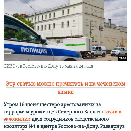
РАСПИСАНИЕ ВЕЩАНИЯ
ПОДПИШИТЕСЬ НА РАССЫЛКУ
СОЦИАЛЬНЫЕ СЕТИ
СИЗО-1 в Ростове-на-Дону. 16 мая 2024 года
Все сайты РСЕ/РС
Эту статью можно прочитать и на чеченском
языке
Утром 16 июня шестеро арестованных за
терроризм уроженцев Северного Кавказа
взяли в
заложники
двух сотрудников следственного
изолятора №1 в центре Ростова-на-Дону. Развернув