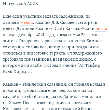
Ингушской АССР.
Еще один участник захвата заложников, по
данным
медиа
, Камнев Д.В. Скорее всего, речь
идет о Данииле Камневе. Сайт Кавказ.Реалии
писал
о нем в декабре 2021 года, когда семья 25-летнего
жителя Ставрополья рассказала о пытках Камнева
со стороны силовиков, которые принуждали его
сознаться в подготовке теракта. От задержанного
требовали показаний на незнакомых людей, с
которыми он якобы состоял в ячейке "Ат-Такфир
Валь-Хиджра".
Камнев – этнический славянин, он принял ислам в
колонии, где оказался еще подростком из-за
случайного убийства в драке. Даниил сменил имя
на Хамзу. После освобождения он поселился в
Кисловодске, где заключил исламский брак с