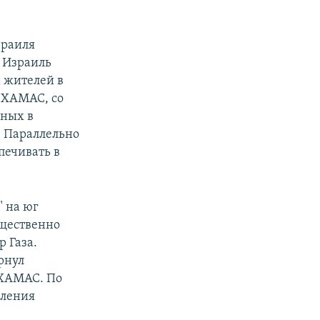
зраиля
 Израиль
 жителей в
. ХАМАС, со
нных в
. Параллельно
печивать в
 на юг
ущественно
 Газа.
рнул
 ХАМАС. По
пления