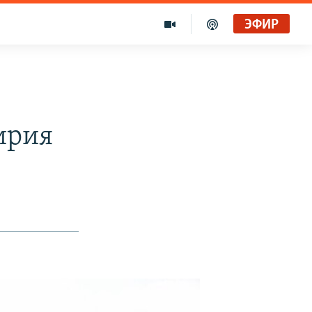
ЭФИР
ирия