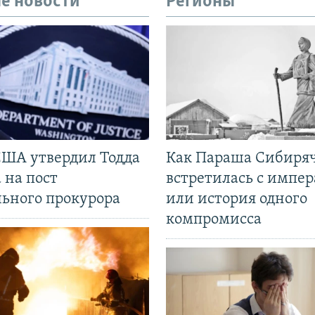
е новости
Регионы
США утвердил Тодда
Как Параша Сибиря
 на пост
встретилась с импе
льного прокурора
или история одного
компромисса