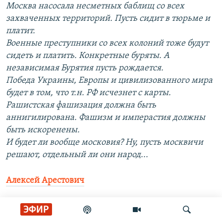
Москва насосала несметных баблищ со всех
захваченных территорий. Пусть сидит в тюрьме и
платит.
Военные преступники со всех колоний тоже будут
сидеть и платить. Конкретные буряты. А
независимая Бурятия пусть рождается.
Победа Украины, Европы и цивилизованного мира
будет в том, что т.н. РФ исчезнет с карты.
Рашистская фашизация должна быть
аннигилирована. Фашизм и имперастия должны
быть искоренены.
И будет ли вообще московия? Ну, пусть москвичи
решают, отдельный ли они народ...
Алексей Арестович
Петиция о переименовании России в Московию в
ЭФИР
украинских документах набрала необходимое