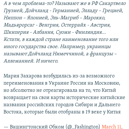
А в чем проблема-то? Называют же в РФ Сакартвело
Грузией, Дойчланд - Германией, Элладу – Грецией,
Ниппон – Японией, Эль-Магриб – Марокко,
Мадьярорсаг - Венгрия, Остеррайх - Австрия,
Шкиперия - Албания, Суоми - Финляндия...
Кстати, в каждой стране наименование того или
иного государства свое. Например, украинцы
называют Дойчланд Нимеччиной, а французы –
Аллеманией. И ничего.
Мария Захарова возбудилась из-за возможного
переименования в Украине России на Московию,
но абсолютно не отреагировала на то, что Китай
возвращает на свои карты исторические китайские
названия российских городов Сибири и Дальнего
Востока, которые были отобраны в 19 веке у Китая
— Вашингтонский Обком (@_Fashington)
March 11,