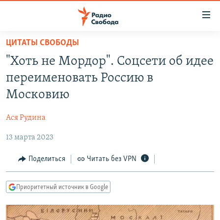
Ссылки
для
упрощенного
ЦИТАТЫ СВОБОДЫ
ПРОГРАММЫ
доступа
"Хоть не Мордор". Соцсети об идее
ПОДКАСТЫ
Вернуться
переименовать Россию в
к
АВТОРСКИЕ ПРОЕКТЫ
Московию
основному
ЦИТАТЫ СВОБОДЫ
содержанию
Ася Рудина
Вернутся
МНЕНИЯ
к
13 марта 2023
КУЛЬТУРА
главной
навигации
IDEL.РЕАЛИИ
Поделиться
Читать без VPN
Вернутся
КАВКАЗ.РЕАЛИИ
к
Приоритетный источник в Google
СЕВЕР.РЕАЛИИ
поиску
СИБИРЬ.РЕАЛИИ