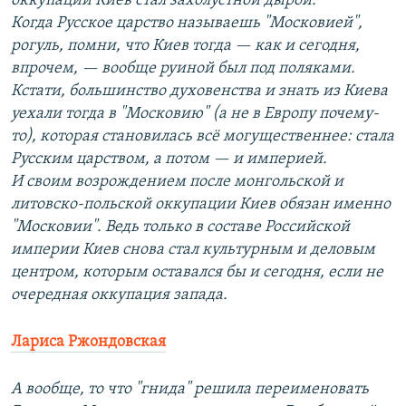
оккупации Киев стал захолустной дырой.
Когда Русское царство называешь "Московией",
рогуль, помни, что Киев тогда — как и сегодня,
впрочем, — вообще руиной был под поляками.
Кстати, большинство духовенства и знать из Киева
уехали тогда в "Московию" (а не в Европу почему-
то), которая становилась всё могущественнее: стала
Русским царством, а потом — и империей.
И своим возрождением после монгольской и
литовско-польской оккупации Киев обязан именно
"Московии". Ведь только в составе Российской
империи Киев снова стал культурным и деловым
центром, которым оставался бы и сегодня, если не
очередная оккупация запада.
Лариса Ржондовская
А вообще, то что "гнида" решила переименовать