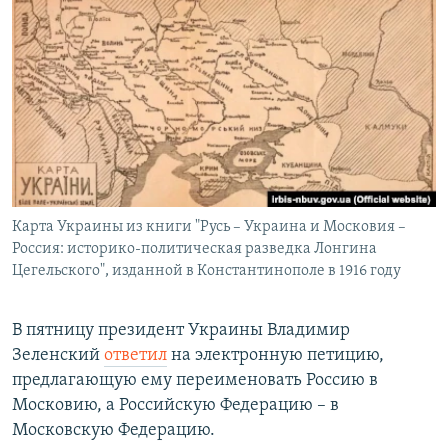
РАСПИСАНИЕ ВЕЩАНИЯ
ПОДПИШИТЕСЬ НА РАССЫЛКУ
СОЦИАЛЬНЫЕ СЕТИ
Карта Украины из книги "Русь – Украина и Московия –
Все сайты РСЕ/РС
Россия: историко-политическая разведка Лонгина
Цегельского", изданной в Константинополе в 1916 году
В пятницу президент Украины Владимир
Зеленский
ответил
на электронную петицию,
предлагающую ему переименовать Россию в
Московию, а Российскую Федерацию – в
Московскую Федерацию.