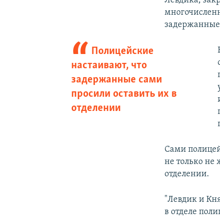
Левдика, зак
многочисленн
задержанные 
Полицейские
настаивают, что
задержанные сами
просили оставить их в
отделении
Сами полицей
не только не 
отделении.
"Левдик и Кня
в отделе пол