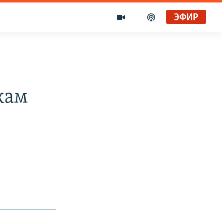
ЭФИР
кам