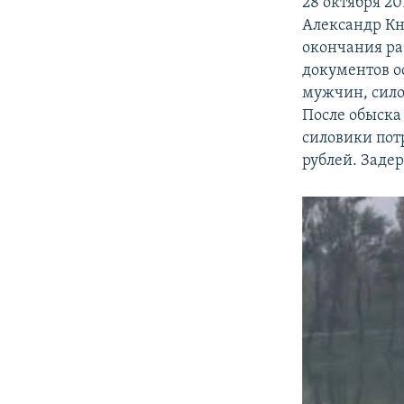
28 октября 2
Александр Кн
окончания ра
документов о
мужчин, сило
После обыска 
силовики пот
рублей. Заде