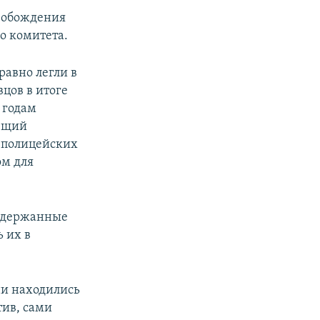
свобождения
о комитета.
равно легли в
вцов в итоге
 годам
яющий
и полицейских
ом для
задержанные
 их в
ни находились
тив, сами