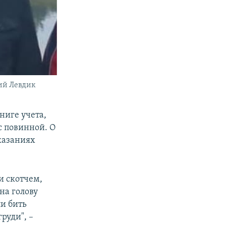
ий Левдик
книге учета,
с повинной. О
казаниях
и скотчем,
на голову
ли бить
руди", –