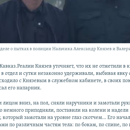
деле о пытках в полиции Нальчика Александр Князев и Валер
 Кавказ.Реалии Князев уточняет, что их не отметили в 
 в отдел и сутки незаконно удерживали, выбивая явку 
исходило с Князевым в служебном кабинете, в своих по
сал его напарник.
и лицом вниз, на пол, сняли наручники и замотали рук
го немного приподняли, поставили на колени и надели 
, который замотали на уровне глаз скотчем… Его нача
ми по различным частям тела: по бокам, по спине, по г