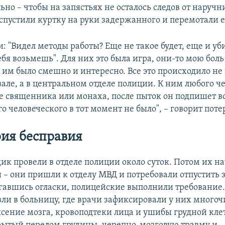
но – чтобы на запястьях не осталось следов от наручн
спустили куртку на руки задержанного и перемотали е
: "Видел методы работы? Еще не такое будет, еще и уб
бя возьмешь". Для них это была игра, они-то мою боль
 им было смешно и интересно. Все это происходило не в
вале, а в центральном отделе полиции. К ним любого ч
е священника или монаха, после пыток он подпишет вс
о человеческого в тот момент не было", – говорит пот
ия бесправия
ик провели в отделе полиции около суток. Потом их н
 – они пришли к отделу МВД и потребовали отпустить
гавшись огласки, полицейские выполнили требование.
зли в больницу, где врачи зафиксировали у них много
ясение мозга, кровоподтеки лица и ушибы грудной кле