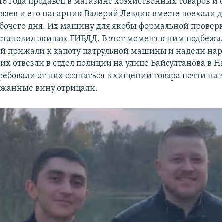
016 года продавец в магазине хозяйственных товаров и
язев и его напарник Валерий Левдик вместе поехали 
бочего дня. Их машину для якобы формальной провер
становил экипаж ГИБДД. В этот момент к ним подбежа
й прижали к капоту патрульной машины и надели на
их отвезли в отдел полиции на улице Байсултанова в Н
ребовали от них сознаться в хищении товара почти на
ржанные вину отрицали.