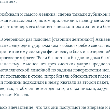
азаниях.
избивали и самого Левдика: сперва тыкали дубинкой 
ожая изнасиловать, потом приложили к пальцу металл
ив, что теперь его обвинят в незаконном хранении бо
"В очередной раз подошел [старший лейтенант] Аккаев
нанес еще один удар кулаком в область ребер слева, т
причинив ему сильную физическую боль и в очередной
проговорил фразу: "Если бы не ты, я бы давно дома был"
нанес ему не менее четырех хлестких ударов предпол
металлической линейкой по задним поверхностям ног…
его поставили к стене, потребовали облокотиться голов
и полиции подходили к нему, хватали за второй пакет
ове, так, чтобы он не мог дышать, и спрашивали, задуш
азывает Князев.
ось впечатление, что так они поступают не впервые и