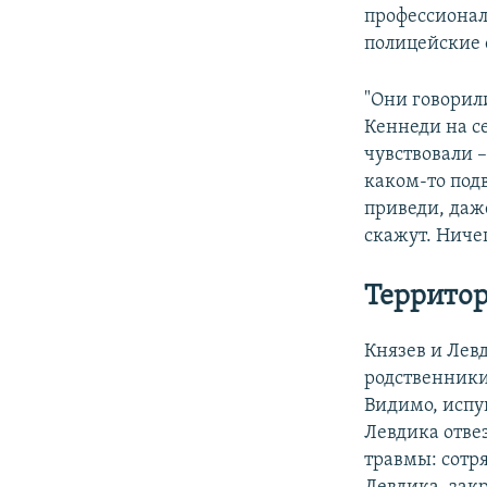
профессиональ
полицейские 
"Они говорили
Кеннеди на се
чувствовали –
каком-то под
приведи, даж
скажут. Ничег
Территор
Князев и Левд
родственники
Видимо, испу
Левдика отве
травмы: сотр