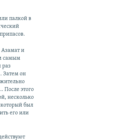
или палкой в
ический
еприпасов.
 Азамат и
ем самым
 раз
. Затем он
ожительно
 После этого
ой, несколько
, который был
ить его или
 действуют