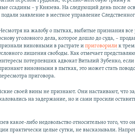
рытый перелом грудины, черепно-мозговую травму и
ые ссадины – у Князева. На следующий день после о
подали заявление в местное управление Следственног
Несмотря на жалобу о пытках, выбитые признания все 
основу уголовного дела, которое дошло до суда, – прода
признали виновными в растрате и
приговорили
к трем
условного лишения свободы. Как отмечает представл
интересы потерпевших адвокат Виталий Зубенко, есл
признают виновными в пытках, это может стать повод
пересмотра приговора.
ские своей вины не признают. Они настаивают, что 
жаловались на задержание, но и сами просили оставить
зев какое-либо недовольство относительно того, что о
иции практически целые сутки, не высказывали. Напро