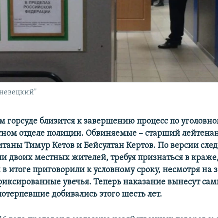
шневецкий"
м горсуде близится к завершению процесс по уголовно
тном отделе полиции. Обвиняемые – старший лейтена
итаны Тимур Кетов и Бейсултан Кертов. По версии след
ли двоих местных жителей, требуя признаться в краже,
в итоге приговорили к условному сроку, несмотря на 
фиксированные увечья. Теперь наказание вынесут са
потерпевшие добивались этого шесть лет.