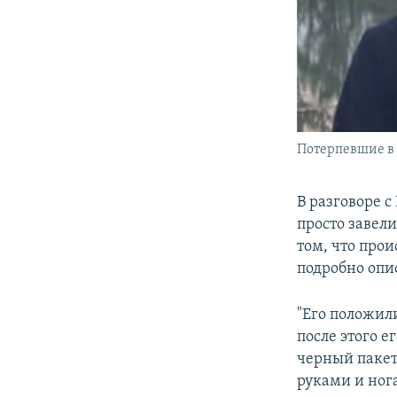
Потерпевшие в 
В разговоре с
просто завели
том, что про
подробно опи
"Его положил
после этого е
черный пакет
руками и нога