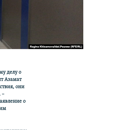
му делу о
нт Азамат
ствия, они
 –
заявление о
мим