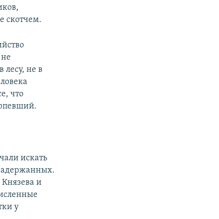
иков,
е скотчем.
ийство
 не
 лесу, не в
еловека
е, что
ерпевший.
ачали искать
 задержанных.
 Князева и
численные
тки у