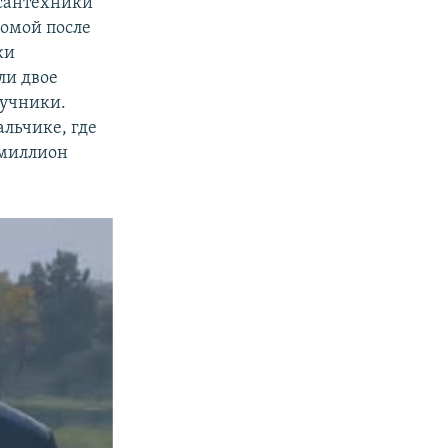
 сантехники
домой после
ки
ли двое
ручники.
альчике, где
 миллион