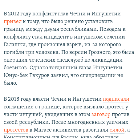
В 2012 году конфликт глав Чечни и Ингушетии
привел
к тому, что было решено установить
границу между двумя республиками. Поводом к
конфликту стал инцидент в ингушском селении
Галашки, где произошел взрыв, из-за которого
погибли три человека. По версии Грозного, это была
операция чеченских спецслужб по ликвидации
боевиков. Однако тогдашний глава Ингушетии
Юнус-бек Евкуров заявил, что спецоперации не
было.
В 2018 году власти Чечни и Ингушетии
подписали
соглашение о границе, которое вызвало протест у
части ингушей, увидевших в этом
заговор
против
своей республики. После многодневных уличных
протестов
в Магасе активистов разогнали
силой
, а
Конституционный суд России, куда обратился