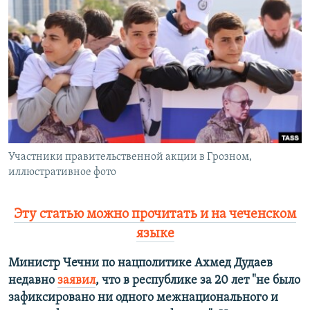
РАСПИСАНИЕ ВЕЩАНИЯ
ПОДПИШИТЕСЬ НА РАССЫЛКУ
СОЦИАЛЬНЫЕ СЕТИ
Участники правительственной акции в Грозном,
Все сайты РСЕ/РС
иллюстративное фото
Эту статью можно прочитать и на чеченском
языке
Министр Чечни по нацполитике Ахмед Дудаев
недавно
заявил
, что в республике за 20 лет "не было
зафиксировано ни одного межнационального и