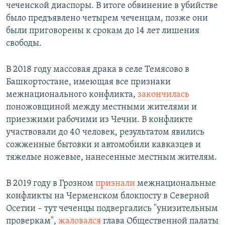
чеченской диаспоры. В итоге обвинение в убийстве
было предъявлено четырем чеченцам, позже они
были приговорены к срокам до 14 лет лишения
свободы.
В 2018 году массовая драка в селе Темясово в
Башкортостане, имеющая все признаки
межнационального конфликта,
закончилась
поножовщиной между местными жителями и
приезжими рабочими из Чечни. В конфликте
участвовали до 40 человек, результатом явились
сожженные бытовки и автомобили кавказцев и
тяжелые ножевые, нанесенные местным жителям.
В 2019 году в Грозном
признали
межнациональные
конфликты на Черменском блокпосту в Северной
Осетии – тут чеченцы подвергались "унизительным
проверкам",
жаловался
глава Общественной палаты