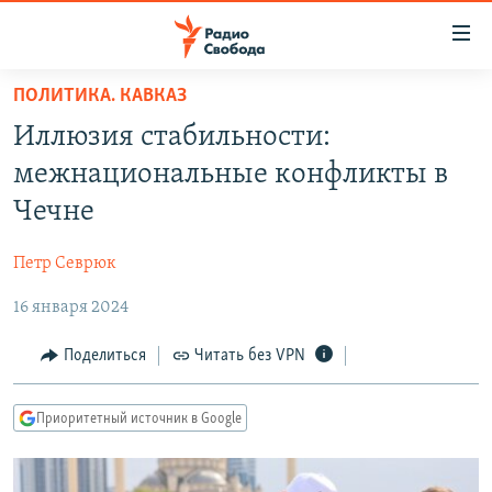
Ссылки
для
упрощенного
ПОЛИТИКА. КАВКАЗ
ПРОГРАММЫ
доступа
Иллюзия стабильности:
ПОДКАСТЫ
Вернуться
межнациональные конфликты в
к
АВТОРСКИЕ ПРОЕКТЫ
Чечне
основному
ЦИТАТЫ СВОБОДЫ
содержанию
Петр Севрюк
Вернутся
МНЕНИЯ
к
16 января 2024
КУЛЬТУРА
главной
навигации
IDEL.РЕАЛИИ
Поделиться
Читать без VPN
Вернутся
КАВКАЗ.РЕАЛИИ
к
Приоритетный источник в Google
СЕВЕР.РЕАЛИИ
поиску
СИБИРЬ.РЕАЛИИ