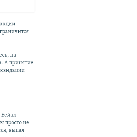
 акции
ограничится
есь, на
а. А принятие
ликвидации
 Бейал
ты просто не
тся, выпал