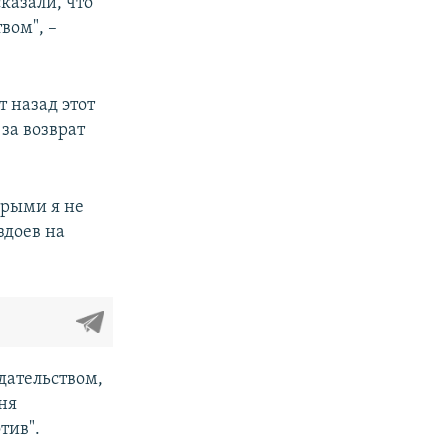
сказали, что
вом", –
т назад этот
 за возврат
орыми я не
здоев на
дательством,
ня
тив".