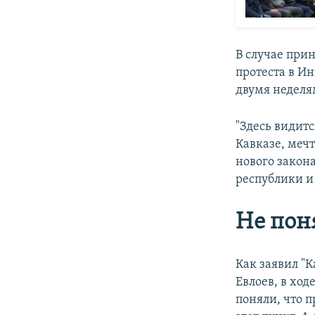
В случае при
протеста в И
двумя неделя
"Здесь видитс
Кавказе, меч
нового закона
республики и 
Не поня
Как заявил "
Евлоев, в ход
поняли, что п