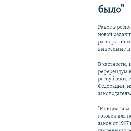
было"
Ранее в респу
новой редакц
распоряжении 
выносимые на
В частности, 
референдум в
республики, 
Федерации, и
законодатель
"Инициатива 
готовил для н
закон от 199
проведения р