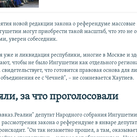
нятия новой редакции закона о референдуме массовые
нгушетии могут приобрести такой масштаб, что это не 
ми, уверен собеседник.
я уже и ликвидация республики, многие в Москве и зд
тают, чтобы не было Ингушетии как отдельного регион
 свидетельствует, что готовится правовая основа для 
объединения ее с Чечней", – не сомневается Хаутиев.
ли, за что проголосовали
Кавказ.Реалии" депутат Народного собрания Ингушетии
е рассмотрения закона о референдуме в январе депута
роисходит. "Он так незаметно прошел, а там, оказывае