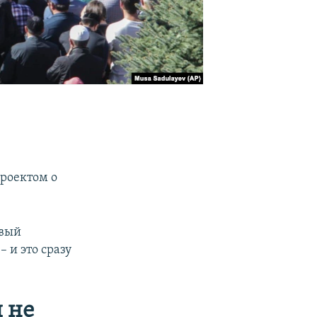
проектом о
овый
– и это сразу
 не