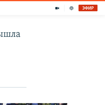
ЭФИР
вышла