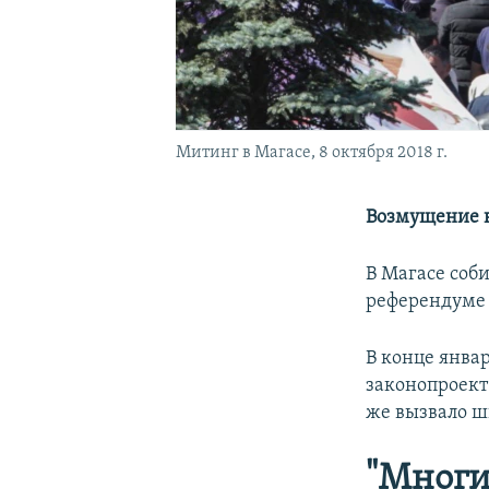
Митинг в Магасе, 8 октября 2018 г.
Возмущение в
В
Магасе соби
референдуме 
В конце янва
законопроект
же вызвало ш
"Многи