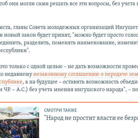
чтоб они могли сами решать все эти вопросы, без учета
иста, главы Совета молодежных организаций Ингушет
и новый закон будет принят, "можно будет просто гол
ъединить, разделить, поменять наименование, измени
еспублики".
 это только с одной целью – не дать возможности прове
по недавнему
незаконному соглашению о передаче зе
спублике
, а на будущее – оставить возможность объед
и ЧР. – А.С.) без учета мнения ингушского народа", – по
СМОТРИ ТАКЖЕ
"Народ не простит власти ее без