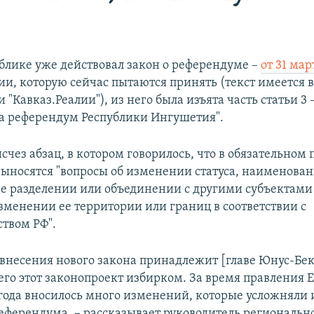
блике уже действовал закон о референдуме –​
от 31 мар
ии, которую сейчас пытаются принять (текст имеется 
"Кавказ.Реалии"), из него была изъята часть статьи 3 
 референдум Республики Ингушетия".
исчез абзац, в котором говорилось, что в обязательном
ыносятся "вопросы об изменении статуса, наименова
ее разделении или объединении с другими субъектами
зменении ее территории или границ в соответствии с
ством РФ".
внесения нового закона принадлежит [главе Юнус-Бек
его этот законопроект избирком. За время правления 
7 года вносилось много изменений, которые усложняли
еферендума, – рассказывает руководитель регионально