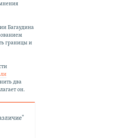
 мнения
ии Багаудина
осованием
ть границы и
сти
мли
инить два
лагает он.
различие"