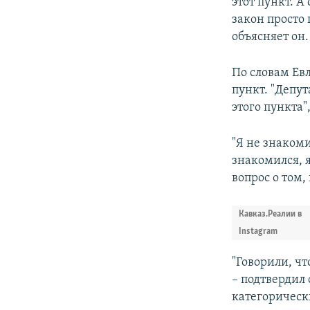
этот пункт. А
закон просто 
объясняет он.
По словам Евл
пункт. "Депут
этого пункта"
"Я не знакоми
знакомился, я
вопрос о том,
Кавказ.Реалии в
Instagram
"Говорили, чт
– подтвердил 
категорически