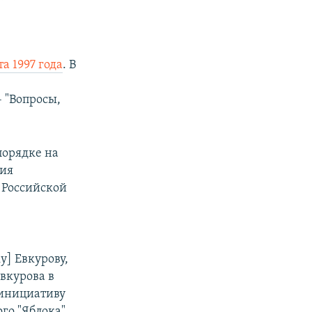
та 1997 года
. В
в
– "Вопросы,
 порядке на
ния
 Российской
у] Евкурову,
Евкурова в
 инициативу
го "Яблока"