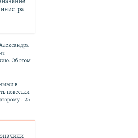
азначение
 министра
 Александра
ит
мию. Об этом
вными в
ть повестки
второму - 25
азначили