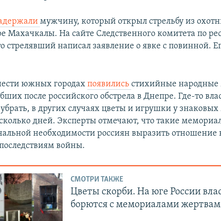
адержали
мужчину, который открыл стрельбу из охот
ре Махачкалы. На сайте Следственного комитета по ре
то стрелявший написал заявление о явке с повинной. Е
ести южных городах
появились
стихийные народные
бших после российского обстрела в Днепре. Где-то вла
убрать, в других случаях цветы и игрушки у знаковых
сколько дней. Эксперты отмечают, что такие мемориа
нальной необходимости россиян выразить отношение 
последствиям войны.
СМОТРИ ТАКЖЕ
Цветы скорби. На юге России вла
борются с мемориалами жертвам