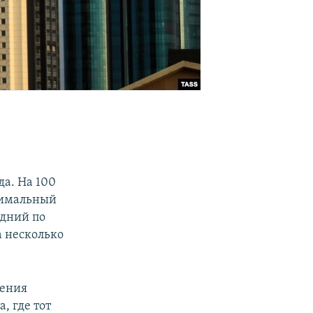
да. На 100
ксимальный
едний по
а несколько
ления
, где тот