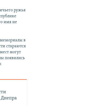
ничьего ружья
спублике
го имя не
 мемориалы в
сти стараются
 мест могут
лы появились
к
сти
 Днепра