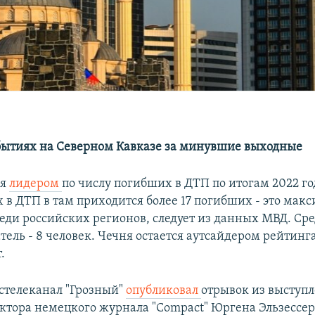
бытиях на Северном Кавказе за минувшие выходные
ся
лидером
по числу погибших в ДТП по итогам 2022 го
 в ДТП в там приходится более 17 погибших - это ма
реди российских регионов, следует из данных МВД. Ср
тель - 8 человек. Чечня остается аутсайдером рейтинг
.
стелеканал "Грозный"
опубликовал
отрывок из выступ
ктора немецкого журнала "Compact" Юргена Эльзессера