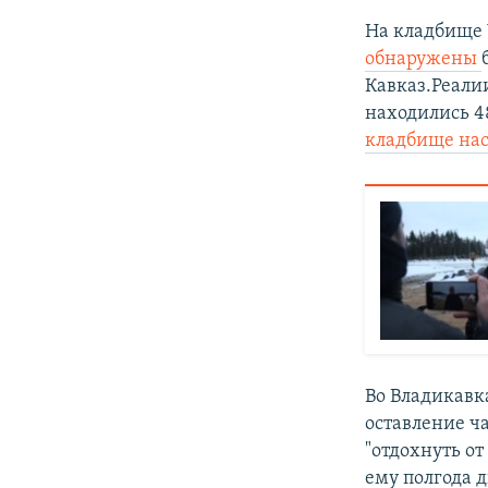
На кладбище 
обнаружены
Кавказ.Реали
находились 48
кладбище на
Во Владикавк
оставление ча
"отдохнуть о
ему полгода 