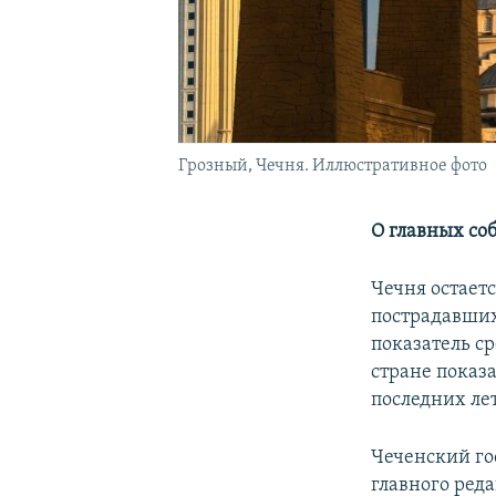
Грозный, Чечня. Иллюстративное фото
О главных со
Чечня остает
пострадавших
показатель с
стране показа
последних лет
Чеченский го
главного реда