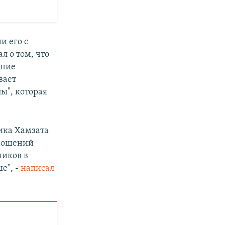
и его с
л о том, что
ение
вает
ы", которая
ика Хамзата
тношений
ников в
е", -
написал