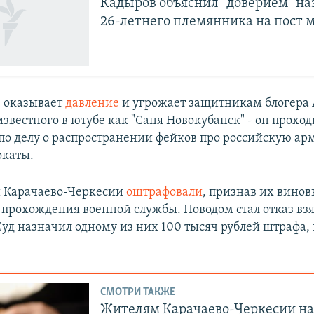
Кадыров объяснил "доверием" н
26-летнего племянника на пост
 оказывает
давление
и угрожает защитникам блогера
звестного в ютубе как "Саня Новокубанск" - он проход
о делу о распространении фейков про российскую ар
окаты.
й Карачаево-Черкесии
оштрафовали
, признав их вино
 прохождения военной службы. Поводом стал отказ взя
уд назначил одному из них 100 тысяч рублей штрафа, 
СМОТРИ ТАКЖЕ
Жителям Карачаево-Черкесии н