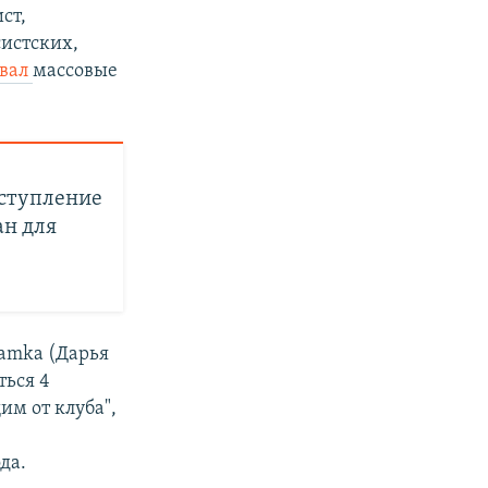
ст,
систских,
ывал
массовые
ыступление
ан для
samka (Дарья
ться 4
им от клуба",
да.