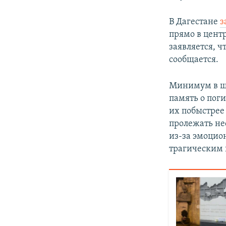
В Дагестане
з
прямо в цент
заявляется, ч
сообщается.
Минимум в ш
память о поги
их побыстрее 
пролежать не
из-за эмоцио
трагическим 