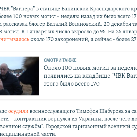
ЧВК "Вагнера" в станице Бакинской Краснодарского кр
более 100 новых могил – неделю назад их было всего 17
и рассказал блогер Виталий Вотановский. 20 декабря т
 могил. К 1 января их число выросло до 95. На 25 янва
считывалось
около 170 захоронений, а сейчас - более 27
СМОТРИ ТАКЖЕ
Около 100 новых могил за недел
появились на кладбище "ЧВК Ваг
этого было всего 170
азе
осудили
военнослужащего Тимофея Шабурова за с
сти – контрактник вернулся из Украины, после чего х
т военной службы". Городской гарнизонный военный с
дисциплинарной части.