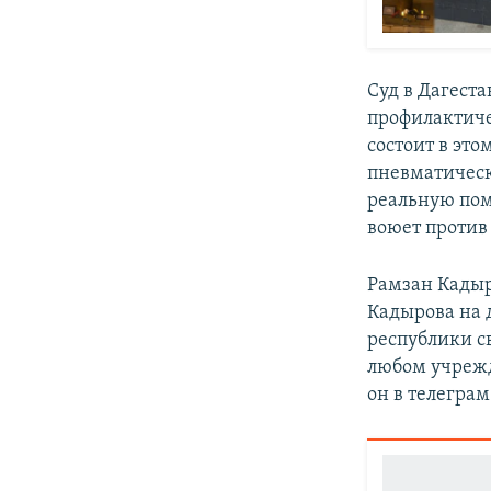
Суд в Дагест
профилактичес
состоит в эт
пневматическ
реальную пом
воюет против
Рамзан Кады
Кадырова на
республики св
любом учрежд
он в телегра