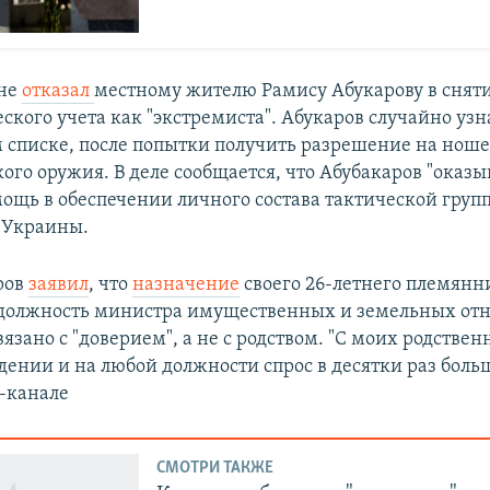
ане
отказал
местному жителю Рамису Абукарову в сняти
кого учета как "экстремиста". Абукаров случайно узна
ом списке, после попытки получить разрешение на нош
ого оружия. В деле сообщается, что Абубакаров "оказы
ощь в обеспечении личного состава тактической групп
 Украины.
ров
заявил
, что
назначение
своего 26-летнего племянн
 должность министра имущественных и земельных о
язано с "доверием", а не с родством. "С моих родствен
ении и на любой должности спрос в десятки раз больш
м-канале
СМОТРИ ТАКЖЕ