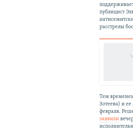
поддерживает
публицист Эл
антисемитски
расстрелы бо
Тем времене
Зотеева) и ее
февраля. Реш
заявили
вече
исполнительн