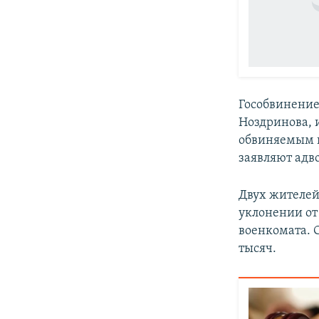
Гособвинение
Ноздринова, и
обвиняемым п
заявляют адв
Двух жителе
уклонении от
военкомата. С
тысяч.