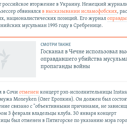
 российское вторжение в Украину. Немецкий журнали
ьзессер обвинялся
в высказывании исламофобских
, ра
х, националистических позиций. Его журнал
оправд
снийских мусульман 1995 году в Сребренице.
СМОТРИ ТАКЖЕ
Госканал в Чечне использовал в
оправдавшего убийства мусульм
пропаганды войны
м в Сочи
отменен
концерт рэп-исполнительницы Insta
 мужа Moneyken (Олег Еропкин). Он должен был состоя
ение связано с "объективными причинами, не зависящ
ром 3 февраля владельцы клуба. 30 января концерт
ицы был отменен в Пятигорске по указанию мэра горо