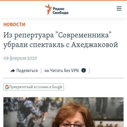
Ссылки
для
упрощенного
НОВОСТИ
ПРОГРАММЫ
доступа
Из репертуара "Современника"
ПОДКАСТЫ
Вернуться
убрали спектакль с Ахеджаковой
к
АВТОРСКИЕ ПРОЕКТЫ
основному
08 февраля 2023
ЦИТАТЫ СВОБОДЫ
содержанию
Вернутся
МНЕНИЯ
Поделиться
Читать без VPN
к
КУЛЬТУРА
главной
Приоритетный источник в Google
навигации
IDEL.РЕАЛИИ
Вернутся
КАВКАЗ.РЕАЛИИ
к
СЕВЕР.РЕАЛИИ
поиску
СИБИРЬ.РЕАЛИИ