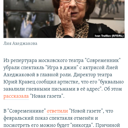
РАСПИСАНИЕ ВЕЩАНИЯ
ПОДПИШИТЕСЬ НА РАССЫЛКУ
СОЦИАЛЬНЫЕ СЕТИ
Лия Ахеджакова
Из репертуара московского театра "Современник"
убрали спектакль "Игра в джин" с актрисой Лией
Все сайты РСЕ/РС
Ахеджаковой в главной роли. Директор театра
Юрий Кравец сообщил артистке, что его "буквально
завалили гневными письмами в её адрес". Об этом
рассказала
"Новая газета".
В "Современнике"
ответили
"Новой газете", что
февральский показ спектакля отменён и
посмотреть его можно будет "никогда". Причиной