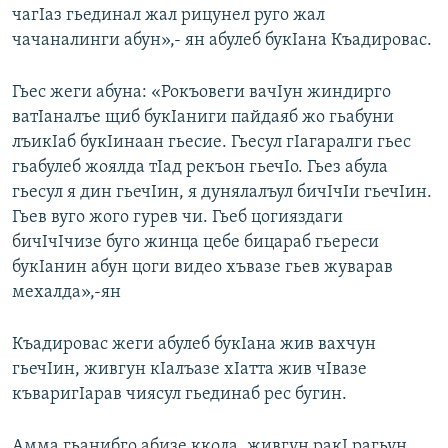
чагIаз гьединал жал рицунел руго жал
чачаналинги абун»,- ян абулеб букIана Къадировас.
Гьес жеги абуна: «Рокъовеги вачIун жиндирго
ватIаналъе щиб букIаниги пайдаяб жо гьабуни
лъикIаб букIинаан гьесие. Гьесул гIагаралги гьес
гьабулеб жоялда тIад рекъон гьечIо. Гьез абула
гьесул я дин гьечIин, я дунялалъул бичIчIи гьечIин.
Гьев вуго жого гурев чи. Гьеб цогияздаги
бичIчIчизе буго жинца цебе бицараб гьереси
букIанин абун цоги видео хъвазе гьев жуварав
мехалда»,-ян
Къадировас жеги абулеб букIана жив вахчун
гьечIин, живгун кIалъазе хIатта жив чIвазе
къваригIарав чиясул гьединаб рес бугин.
Амма гьанибго абизе ккола, живгун ракI рагьун