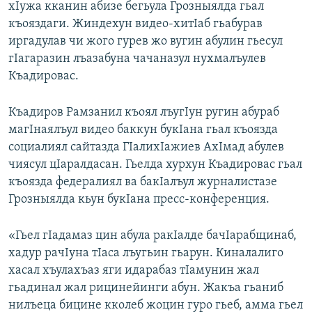
хIужа кканин абизе бегьула Грозныялда гьал
къояздаги. Жиндехун видео-хитIаб гьабурав
иргадулав чи жого гурев жо вугин абулин гьесул
гIагаразин лъазабуна чачаназул нухмалъулев
Къадировас.
Къадиров Рамзанил къоял лъугIун ругин абураб
магIнаялъул видео баккун букIана гьал къоязда
социалиял сайтазда ГIалихIажиев АхIмад абулев
чиясул цIаралдасан. Гьелда хурхун Къадировас гьал
къоязда федералиял ва бакIалъул журналистазе
Грозныялда кьун букIана пресс-конференция.
«Гьел гIадамаз цин абула ракIалде бачIарабщинаб,
хадур рачIуна тIаса лъугьин гьарун. Киналалиго
хасал хъулахъаз яги идарабаз тIамунин жал
гьадинал жал рицинейинги абун. Жакъа гьаниб
нилъеца бицине кколеб жоцин гуро гьеб, амма гьел