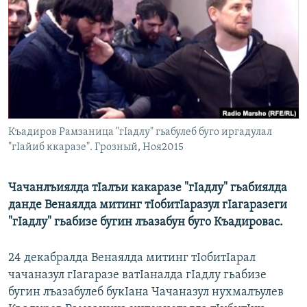
РАСПИСАНИЕ ВЕЩАНИЯ
ПОДПИШИТЕСЬ НА РАССЫЛКУ
СОЦИАЛЬНЫЕ СЕТИ
Къадиров Рамзаница "гIадлу" гьабулеб буго иргадулал
"гIайиб ккаразе". Грозный, Ноя2015
Все сайты РСЕ/РС
Чачанлъиялда тIалъи какаразе "гIадлу" гьабиялда
данде Венаялда митинг тIобитIаразул гIагаразеги
"гIадлу" гьабизе бугин лъазабун буго Къадировас.
24 декабралда Венаялда митинг тIобитIарал
чачаназул гIагаразе ватIаналда гIадлу гьабизе
бугин лъазабулеб букIана Чачаназул нухмалъулев