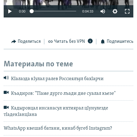
0:00
0:04:33
Поделиться
Читать без VPN
Подпишитесь
Материалы по теме
КIалазда кIулал ралев Россиялъул бахIарчи
Къадиров: "ТIаме дурго лъади дие суалал кьезе"
Кадыровцал инсанасул ихтиярал цIунулезде
тIадекIанцIана
WhatsApp квешаб батани, кинаб бугеб Instagram?