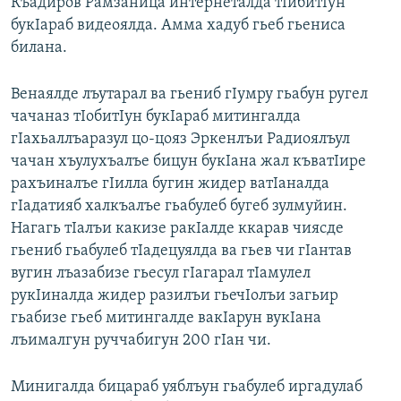
Къадиров Рамзаница интернеталда тIибитIун
букIараб видеоялда. Амма хадуб гьеб гьениса
билана.
Венаялде лъутарал ва гьениб гIумру гьабун ругел
чачаназ тIобитIун букIараб митингалда
гIахьаллъаразул цо-цояз Эркенлъи Радиоялъул
чачан хъулухъалъе бицун букIана жал къватIире
рахъиналъе гIилла бугин жидер ватIаналда
гIадатияб халкъалъе гьабулеб бугеб зулмуйин.
Нагагь тIалъи какизе ракIалде ккарав чиясде
гьениб гьабулеб тIадецуялда ва гьев чи гIантав
вугин лъазабизе гьесул гIагарал тIамулел
рукIиналда жидер разилъи гьечIолъи загьир
гьабизе гьеб митингалде вакIарун вукIана
лъималгун руччабигун 200 гIан чи.
Минигалда бицараб уяблъун гьабулеб иргадулаб