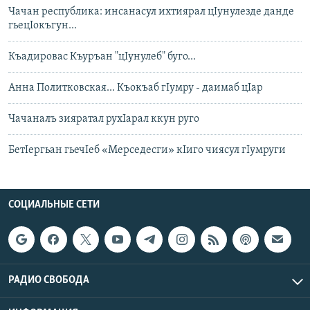
Чачан республика: инсанасул ихтиярал цIунулезде данде
гьецІокъгун...
Къадировас Къуръан "цIунулеб" буго...
Анна Политковская... Къокъаб гIумру - даимаб цIар
Чачаналъ зияратал рухIарал ккун руго
БетIергьан гьечIеб «Мерседесги» кIиго чиясул гIумруги
СОЦИАЛЬНЫЕ СЕТИ
РАДИО СВОБОДА