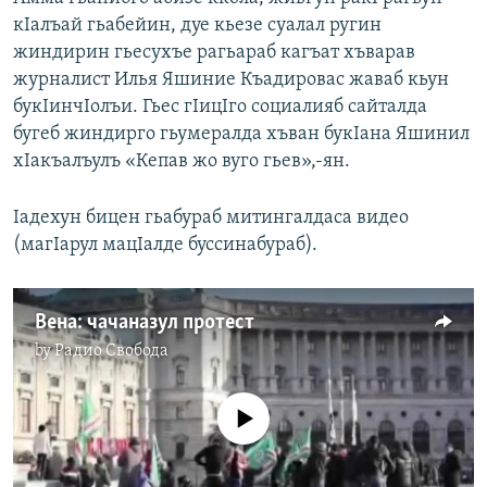
кIалъай гьабейин, дуе кьезе суалал ругин
жиндирин гьесухъе рагьараб кагъат хъварав
журналист Илья Яшиние Къадировас жаваб кьун
букIинчIолъи. Гьес гIицIго социалияб сайталда
бугеб жиндирго гьумералда хъван букIана Яшинил
хIакъалъулъ «Кепав жо вуго гьев»,-ян.
Iадехун бицен гьабураб митингалдаса видео
(магIарул мацIалде буссинабураб).
Вена: чачаназул протест
by
Радио Свобода
No media source currently available