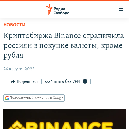
Ссылки
для
упрощенного
НОВОСТИ
ПРОГРАММЫ
доступа
Криптобиржа Binance ограничила
ПОДКАСТЫ
Вернуться
россиян в покупке валюты, кроме
к
АВТОРСКИЕ ПРОЕКТЫ
рубля
основному
ЦИТАТЫ СВОБОДЫ
содержанию
26 августа 2023
Вернутся
МНЕНИЯ
к
Поделиться
Читать без VPN
КУЛЬТУРА
главной
навигации
IDEL.РЕАЛИИ
Приоритетный источник в Google
Вернутся
КАВКАЗ.РЕАЛИИ
к
СЕВЕР.РЕАЛИИ
поиску
СИБИРЬ.РЕАЛИИ