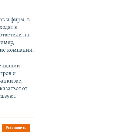
ов и фирм, в
ходят в
ответили на
ример,
кие компании.
ендации
гров и
Банки же,
казаться от
льзуют
Установить