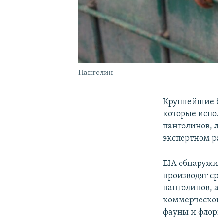
Панголин
Крупнейшие б
которые испо
панголинов, 
экспертном р
EIA обнаружи
производят с
панголинов, а
коммерческой
фауны и флор