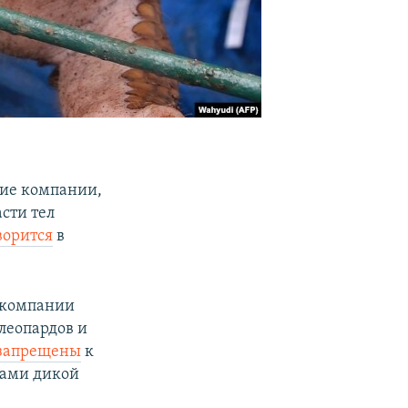
ие компании,
сти тел
ворится
в
 компании
леопардов и
запрещены
к
дами дикой