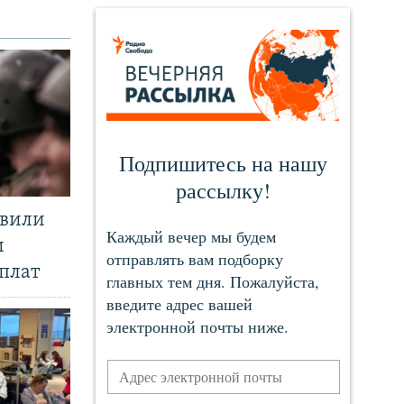
явили
и
плат