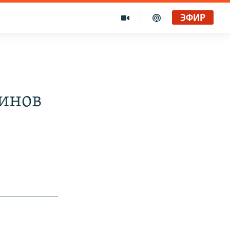
ЭФИР
инов