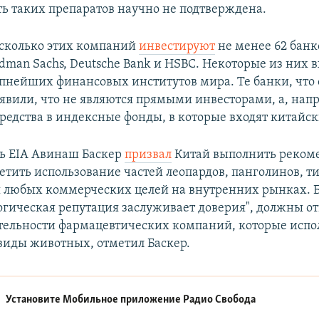
ь таких препаратов научно не подтверждена.
есколько этих компаний
инвестируют
не менее 62 банк
dman Sachs, Deutsche Bank и HSBC. Некоторые из них в
пнейших финансовых институтов мира. Те банки, что 
заявили, что не являются прямыми инвесторами, а, нап
редства в индексные фонды, в которые входят китайс
ь EIA Авинаш Баскер
призвал
Китай выполнить реком
етить использование частей леопардов, панголинов, ти
я любых коммерческих целей на внутренних рынках. 
огическая репутация заслуживает доверия", должны от
ятельности фармацевтических компаний, которые испо
иды животных, отметил Баскер.
Установите Мобильное приложение
Радио Свобода