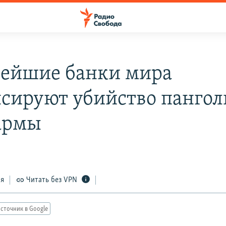
ейшие банки мира
сируют убийство пангол
армы
3
ся
Читать без VPN
сточник в Google