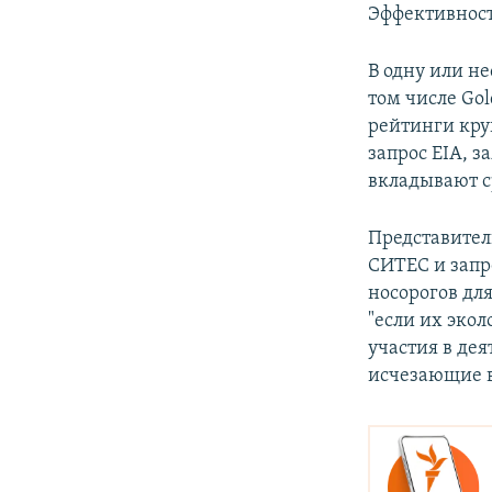
Эффективност
В одну или н
том числе Gol
рейтинги кру
запрос EIA, 
вкладывают с
Представител
СИТЕС и запр
носорогов дл
"если их экол
участия в де
исчезающие в