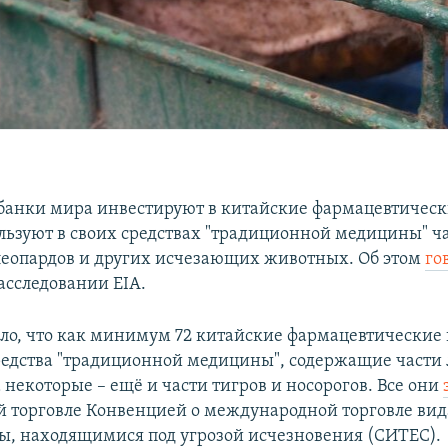
анки мира инвестируют в китайские фармацевтическ
льзуют в своих средствах "традиционной медицины" ча
леопардов и других исчезающих животных. Об этом
го
асследовании EIA.
ло, что как минимум 72 китайские фармацевтические
редства "традиционной медицины", содержащие части 
 некоторые – ещё и части тигров и носорогов. Все они
 торговле Конвенцией о международной торговле ви
ы, находящимися под угрозой исчезновения (СИТЕС).