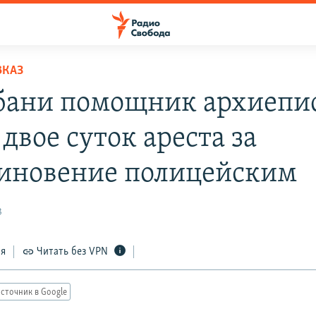
ВКАЗ
бани помощник архиепи
двое суток ареста за
иновение полицейским
3
ся
Читать без VPN
сточник в Google