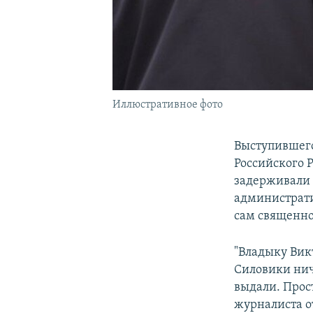
Иллюстративное фото
Выступившего
Российского 
задерживали 
администрати
сам священно
"Владыку Вик
Силовики нич
выдали. Прос
журналиста от