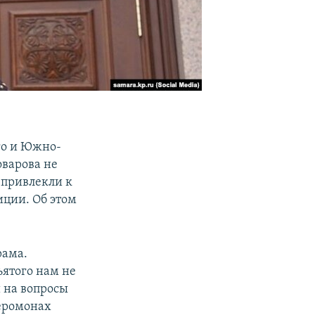
го и Южно-
оварова не
 привлекли к
иции. Об этом
рама.
ъятого нам не
и на вопросы
иеромонах