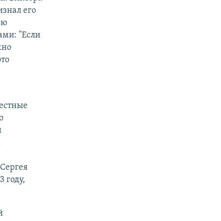
изнал его
ою
ами: "Если
жно
это
местные
о
й
а
Сергея
 году,
й