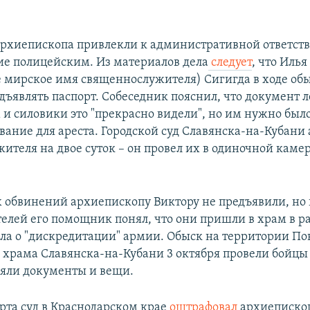
хиепископа привлекли к административной ответств
е полицейским. Из материалов дела
следует
, что Илья
 мирское имя священнослужителя) Сигигда в ходе об
дъявлять паспорт. Собеседник пояснил, что документ 
и силовики это "прекрасно видели", но им нужно был
вание для ареста. Городской суд Славянска-на-Кубани 
ителя на двое суток – он провел их в одиночной камер
обвинений архиепископу Виктору не предъявили, но 
елей его помощник понял, что они пришли в храм в р
ела о "дискредитации" армии. Обыск на территории По
 храма Славянска-на-Кубани 3 октября провели бойц
яли документы и вещи.
рта суд в Краснодарском крае
оштрафовал
архиепископ