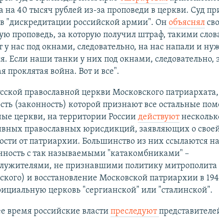
 на 40 тысяч рублей из-за проповеди в церкви. Суд пр
в "дискредитации российской армии". Он
объяснял
св
ю проповедь, за которую получил штраф, такими слов
т у нас под окнами, следовательно, на нас напали и ну
я. Если наши танки у них под окнами, следовательно, 
я проклятая война. Вот и все".
сской православной церкви Московского патриархата,
ть (законность) которой признают все остальные по
ные церкви, на территории России
действуют
нескольк
ивных православных юрисдикций, заявляющих о свое
сти от патриархии. Большинство из них ссылаются н
нность с так называемыми "катакомбниками" –
лужителями, не признавшими политику митрополита 
ского) и восстановление Московской патриархии в 1943
ициальную церковь "сергианской" или "сталинской".
е время российские власти
преследуют
представителе