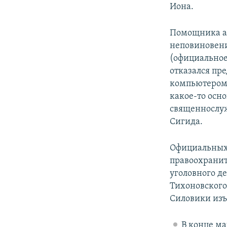
Иона.
Помощника ар
неповиновени
(официальное
отказался пре
компьютером 
какое-то осно
священнослуж
Сигида.
Официальных 
правоохранит
уголовного д
Тихоновского
Силовики изъ
В конце ма