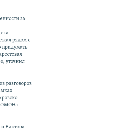
енности за
ыска
лежал рядом с
о придумать
арестовал
е, уточнил
из разговоров
амках
кровско-
ы ОМОНа.
а Виктора