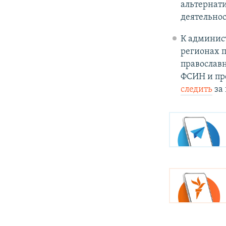
альтернат
деятельнос
К админис
регионах 
православ
ФСИН и пре
следить
за 