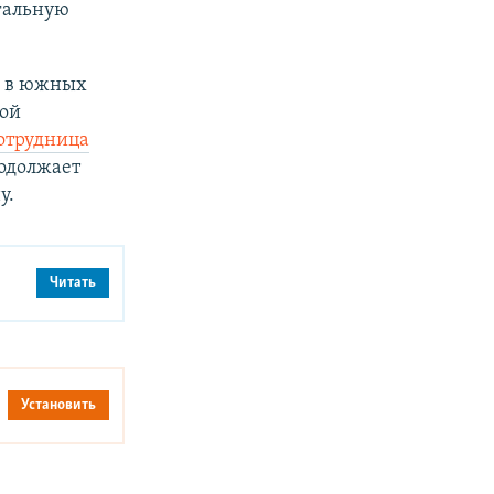
гальную
и в южных
ой
отрудница
родолжает
у.
Читать
Установить