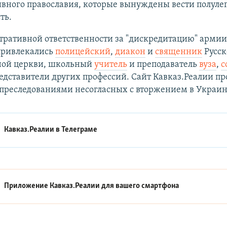
ивного православия, которые вынуждены вести полуле
ть.
тративной ответственности за "дискредитацию" арми
привлекались
полицейский
,
диакон
и
священник
Русск
ной церкви, школьный
учитель
и преподаватель
вуза
,
с
дставители других профессий. Сайт Кавказ.Реалии п
преследованиями несогласных с вторжением в Украин
Кавказ.Реалии в
Телеграме
Приложение Кавказ.Реалии для вашего смартфона