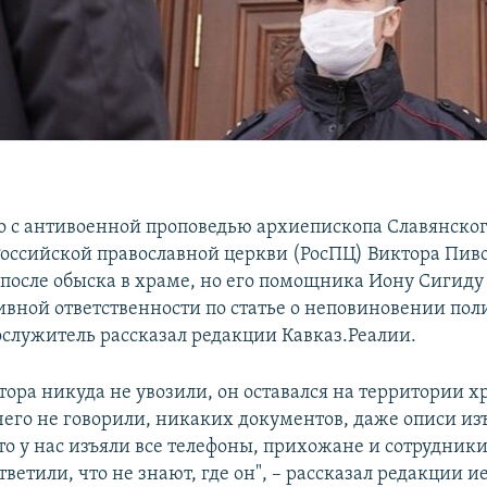
 с антивоенной проповедью архиепископа Славянско
Российской православной церкви (РосПЦ) Виктора Пив
после обыска в храме, но его помощника Иону Сигиду
вной ответственности по статье о неповиновении пол
служитель рассказал редакции Кавказ.Реалии.
тора никуда не увозили, он оставался на территории х
его не говорили, никаких документов, даже описи из
то у нас изъяли все телефоны, прихожане и сотрудник
ветили, что не знают, где он", – рассказал редакции 