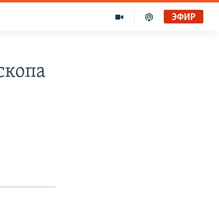
ЭФИР
скопа