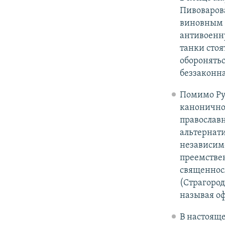
Пивоварова
виновным 
антивоенну
танки стоя
оборонятьс
беззаконна
Помимо Ру
каноничнос
православ
альтернат
независимо
преемстве
священнос
(Страгород
называя оф
В настояще