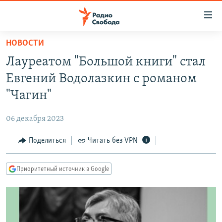
Ссылки
для
упрощенного
НОВОСТИ
ПРОГРАММЫ
доступа
Лауреатом "Большой книги" стал
ПОДКАСТЫ
Вернуться
Евгений Водолазкин с романом
к
АВТОРСКИЕ ПРОЕКТЫ
"Чагин"
основному
ЦИТАТЫ СВОБОДЫ
содержанию
06 декабря 2023
Вернутся
МНЕНИЯ
к
Поделиться
Читать без VPN
КУЛЬТУРА
главной
навигации
IDEL.РЕАЛИИ
Приоритетный источник в Google
Вернутся
КАВКАЗ.РЕАЛИИ
к
СЕВЕР.РЕАЛИИ
поиску
СИБИРЬ.РЕАЛИИ