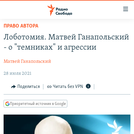
Ссылки
для
упрощенного
ПРАВО АВТОРА
ПРОГРАММЫ
доступа
Лоботомия. Матвей Ганапольский
ПОДКАСТЫ
Вернуться
- о "темниках" и агрессии
к
АВТОРСКИЕ ПРОЕКТЫ
основному
Матвей Ганапольский
ЦИТАТЫ СВОБОДЫ
содержанию
Вернутся
28 июля 2021
МНЕНИЯ
к
КУЛЬТУРА
Поделиться
Читать без VPN
главной
навигации
IDEL.РЕАЛИИ
Вернутся
Приоритетный источник в Google
КАВКАЗ.РЕАЛИИ
к
СЕВЕР.РЕАЛИИ
поиску
СИБИРЬ.РЕАЛИИ