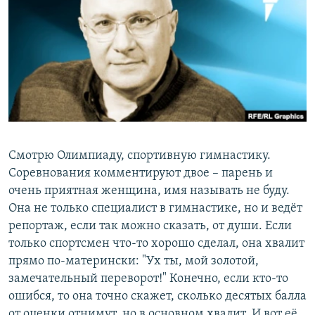
РАСПИСАНИЕ ВЕЩАНИЯ
ПОДПИШИТЕСЬ НА РАССЫЛКУ
СОЦИАЛЬНЫЕ СЕТИ
Смотрю Олимпиаду, спортивную гимнастику.
Все сайты РСЕ/РС
Cоревнования комментируют двое – парень и
очень приятная женщина, имя называть не буду.
Она не только специалист в гимнастике, но и ведёт
репортаж, если так можно сказать, от души. Если
только спортсмен что-то хорошо сделал, она хвалит
прямо по-матерински: "Ух ты, мой золотой,
замечательный переворот!" Конечно, если кто-то
ошибся, то она точно скажет, сколько десятых балла
от оценки отнимут, но в основном хвалит. И вот её