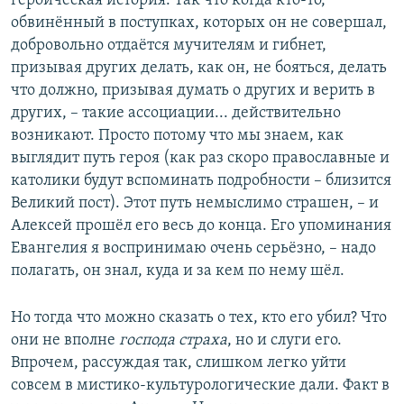
героическая история. Так что когда кто-то,
обвинённый в поступках, которых он не совершал,
добровольно отдаётся мучителям и гибнет,
призывая других делать, как он, не бояться, делать
что должно, призывая думать о других и верить в
других, – такие ассоциации... действительно
возникают. Просто потому что мы знаем, как
выглядит путь героя (как раз скоро православные и
католики будут вспоминать подробности – близится
Великий пост). Этот путь немыслимо страшен, – и
Алексей прошёл его весь до конца. Его упоминания
Евангелия я воспринимаю очень серьёзно, – надо
полагать, он знал, куда и за кем по нему шёл.
Но тогда что можно сказать о тех, кто его убил? Что
они не вполне
господа страха
, но и слуги его.
Впрочем, рассуждая так, слишком легко уйти
совсем в мистико-культурологические дали. Факт в