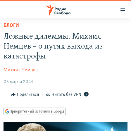
Ссылки
для
упрощенного
БЛОГИ
ПРОГРАММЫ
доступа
Ложные дилеммы. Михаил
ПОДКАСТЫ
Вернуться
Немцев – о путях выхода из
к
АВТОРСКИЕ ПРОЕКТЫ
катастрофы
основному
ЦИТАТЫ СВОБОДЫ
содержанию
Михаил Немцев
Вернутся
МНЕНИЯ
к
05 марта 2024
КУЛЬТУРА
главной
навигации
IDEL.РЕАЛИИ
Поделиться
Читать без VPN
Вернутся
КАВКАЗ.РЕАЛИИ
к
Приоритетный источник в Google
СЕВЕР.РЕАЛИИ
поиску
СИБИРЬ.РЕАЛИИ