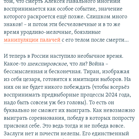
том, что смерть Алексея Навального многими
воспринимается как особое событие, значение
которого раскроется ещё позже. Слишком много
знаков! – и потом эти бесчеловечные и в то же
время уродливо-мелочные, боязливые
манипуляции палачей
с его телом после смерти…
И теперь в России наступило необычное время.
Какое-то
шекспировское
, что ли? Война –
бессмысленная и бесконечная. Тиран, изображая
из себя цезаря, готовится к имитации выборов. На
них он не будет никого побеждать (чтобы всерьёз
воспринимать предвыборные процессы 2024 года,
надо быть совсем уж без головы). То есть он
буквально не сможет их выиграть. Как невозможно
выиграть соревнования, победу в которых попросту
присвоил себе. Это ведь тогда и не победа вовсе.
Заслуги нет и почести нелепы. Его единственный