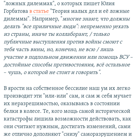
"ложных дилеммах", о которых пишет Юлия
Горбатова
в статье
"Теория малых дел и её ложные
дилеммы". Например, "
многие знают, что должны
делать "все приличные люди": непременно уехать
из страны, иначе ты коллаборант, / только
публичные выступления против войны смоют с
тебя часть вины, но, конечно, не всю / лишь
участие в подпольном движении или помощь ВСУ
–
достойные способы противостояния, всё остальное
–
чушь, о которой не стоит и говорить"
.
В ярости на собственное бессилие наш ум их легко
производит эти "или-или" сам, и сам ж себя мучает
их неразрешимостью, оказываясь в состоянии
белки в колесе. Те, кого мощь самой исторической
катастрофы лишила возможности действовать, как
они считают нужным, достигать изменений, сами
же отлично дополняют "снизу" саморазрушением и