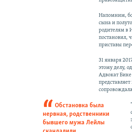
правозащитни
Напомним, бо
сына и полуто
родителям в 
постановил, ч
приставы пер
31 января 201
этому делу, 
Адвокат Бике
представляет
сопровождал
Обстановка была
нервная, родственники
бывшего мужа Лейлы
скандалили.