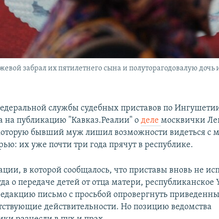
евой забрал их пятилетнего сына и полуторагодовалую дочь и
едеральной службы судебных приставов по Ингушети
а на публикацию "Кавказ.Реалии" о
деле
москвички Л
которую бывший муж лишил возможности видеться с 
ью: их уже почти три года прячут в республике.
ации, в которой сообщалось, что приставы вновь не и
уда о передаче детей от отца матери, республиканское
редакцию письмо с просьбой опровергнуть приведенны
етствующие действительности. Но позицию ведомства