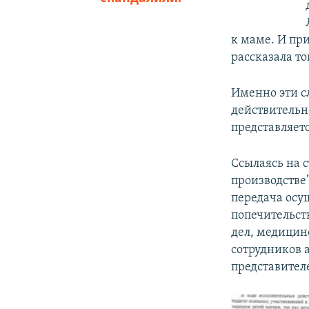
к маме. И пр
рассказала т
Именно эти сл
действительно
представляет
Ссылаясь на 
производстве"
передача осу
попечительст
дел, медицин
сотрудников 
представител