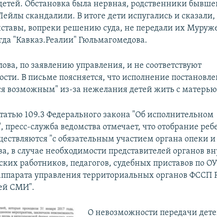
детей. Обстановка была нервная, родственники бывше
Лейлы скандалили. В итоге дети испугались и сказали, 
иставы, вопреки решению суда, не передали их Муруже
огда "Кавказ.Реалии" Гюльмагомедова.
ова, по заявлению управления, и не соответствуют
сти. В письме поясняется, что исполнение постановле
ся возможным" из-за нежелания детей жить с матерью
статью 109.3 Федерального закона "Об исполнительном
, пресс-служба ведомства отмечает, что отобрание реб
ществляются "с обязательным участием органа опеки и
ва, в случае необходимости представителей органов в
ских работников, педагогов, судебных приставов по О
аппарата управления территориальных органов ФССП 
ей СМИ".
О невозможности передачи дете