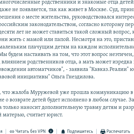
многочисленные родственники и знакомые отца детей,
даже не появляется, так как живет в Москве. Суд, при
решения о месте жительства, руководствовался интере
российским законодательством, согласно которому пер
десяти лет не может ставиться такой сложный вопрос, 
они жить с мамой или папой. Несмотря на это, пристав
маленьким плачущим детям на каждом исполнительн
Мы будем настаивать на том, что этот вопрос неэтичен,
д влиянием родственников отца, а мать может изредка 
ровождении автоматчиков", - заявила "Кавказ.Реалии"
авовой инициативы" Ольга Гнездилова.
, что жалоба Муружевой уже прошла коммуникацию в
е о возврате детей будет исполнено в любом случае. З
са только наносит дополнительную травму детям и раз
й матерью, считает юрист.
ся
Читать без VPN
Подпишитесь
Распечатать