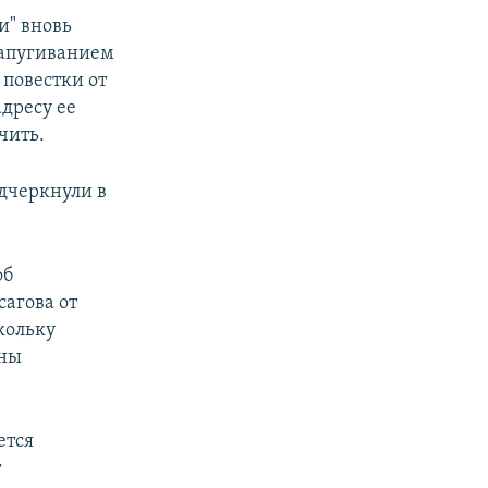
и" вновь
запугиванием
 повестки от
дресу ее
чить.
одчеркнули в
об
агова от
кольку
аны
ется
т