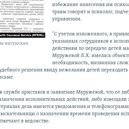
избежание нанесения им психо
травм говорит и психолог, подч
управлении.
"С учетом изложенного, в прив
указанных сотрудников к испо
ма ингушских
действиям по передаче детей м
Муружевой Л.Х. имелась объект
необходимость, вызванная сло
удебного решения ввиду нежелания детей переходить к
исьме.
в службе приставов и заявление Муружевой, что ее ли
азначении исполнительных действий, либо извещали з
атериалах дела имеются уведомления и телефонограмм
зыскательницы о назначении времени проведения ис
отмечают в ведомстве.