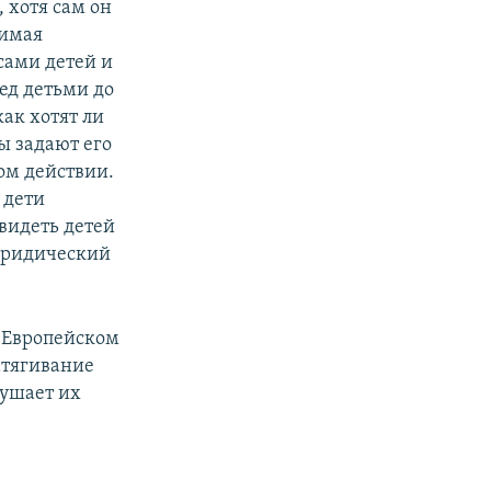
 хотя сам он
нимая
сами детей и
ед детьми до
как хотят ли
ы задают его
ом действии.
 дети
видеть детей
 юридический
 Европейском
атягивание
рушает их