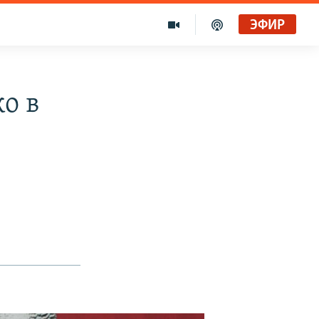
ЭФИР
о в