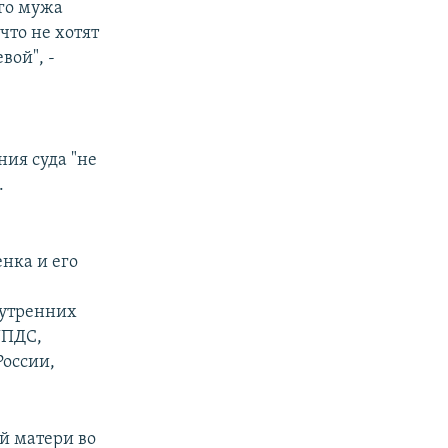
го мужа
что не хотят
вой", -
ния суда "не
.
енка и его
нутренних
УПДС,
России,
й матери во