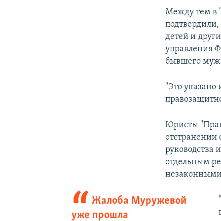
Между тем в 
подтвердили,
детей и друг
управления Ф
бывшего мужа
"Это указано 
правозащитн
Юристы "Прав
отстранении 
руководства 
отдельным ре
незаконными
Жалоба Муружевой
уже прошла