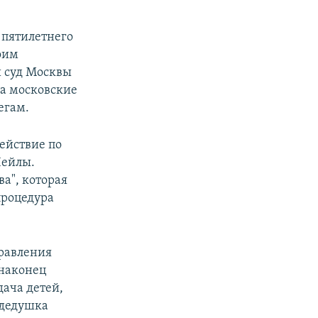
 пятилетнего
воим
 суд Москвы
да московские
егам.
действие по
Лейлы.
а", которая
процедура
правления
 наконец
дача детей,
 дедушка