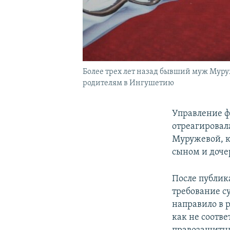
Более трех лет назад бывший муж Муруж
родителям в Ингушетию
Управление ф
отреагировал
Муружевой, 
сыном и дочер
После публик
требование с
направило в 
как не соотв