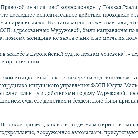
"Правовой инициативе" корреспонденту "Кавказ.Реали
 что последнее исполнительное действие проходило с 
ими нарушениями. В организации также отметили, что
ССП, адресованные Муружевой, были направлены по а
, поэтому женщина не знала о них и не могла их полу
и в жалобе в Европейский суд по правам человека", - п
ой организации.
овой инициативы" также намерены ходатайствовать 
сотрудника ингушского управления ФССП Юсупа Мальс
исполнительными действиями по делу Муружевой, пос
шением суда его действия и бездействие были призн
.
"На такой процесс, как возврат детей матери приглаша
подкрепление, вооруженное автоматами, присутствую