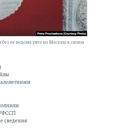
 без ее ведома увез из Москвы к своим
и
ейлы
малолетними
сполнили
 УФССП
е сведения