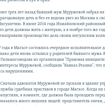
ки разнесли в пух и прах.
лее трех лет назад бывший муж Муружевой забрал их
рагодовалую дочь и без ее ведома увез из Москвы к с
Ингушетию. В июне 2014 года Измайловский районный
то дети должны жить с матерью, а в ноябре того же го
енаправили производство дела своим ингушским колл
7 года в Магасе состоялось очередное исполнительное 
однако дети вновь остались у родителей бывшего мужа 
 Гюльмагомедова из организации "Правовая инициатив
 интересы Муружевой, сообщила "Кавказ.Реалии", что 
ась нарушениями.
"Сначала адвокатов Муружевой не пускали в здание у
службы судебных приставов в городе Магасе. Когда их
запустили, в комнате, где должна была проходить пере
оказалось много лишних людей: представитель опеки,