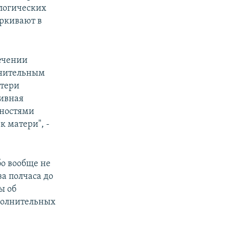
логических
еркивают в
лечении
лнительным
атери
ивная
жностями
 матери", -
бо вообще не
а полчаса до
ы об
полнительных