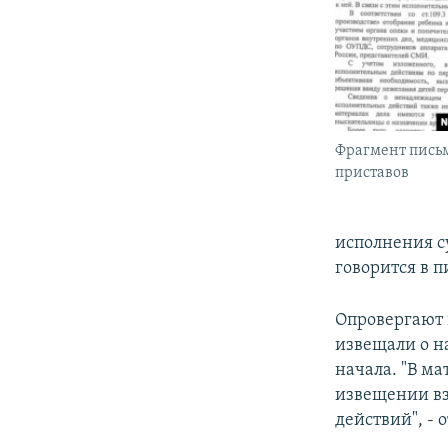
Фрагмент пись
приставов
исполнения с
говорится в п
Опровергают 
извещали о н
начала. "В м
извещении в
действий", - 