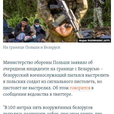
РАСПИСАНИЕ ВЕЩАНИЯ
ПОДПИШИТЕСЬ НА РАССЫЛКУ
СОЦИАЛЬНЫЕ СЕТИ
На границе Польши и Беларуси
Все сайты РСЕ/РС
Министерство обороны Польши заявило об
очередном инциденте на границе с Беларусью –
белорусский военнослужащий пытался выстрелить
в польских солдат из сигнального пистолета, но
пистолет не выстрелил. Об этом
говорится
в
сообщении ведомства в твиттере.
"В 100 метрах пять вооружённых белорусов