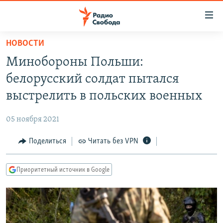
Ссылки
для
упрощенного
НОВОСТИ
ПРОГРАММЫ
доступа
Минобороны Польши:
ПОДКАСТЫ
Вернуться
белорусский солдат пытался
к
АВТОРСКИЕ ПРОЕКТЫ
выстрелить в польских военных
основному
ЦИТАТЫ СВОБОДЫ
содержанию
05 ноября 2021
Вернутся
МНЕНИЯ
к
Поделиться
Читать без VPN
КУЛЬТУРА
главной
навигации
IDEL.РЕАЛИИ
Приоритетный источник в Google
Вернутся
КАВКАЗ.РЕАЛИИ
к
СЕВЕР.РЕАЛИИ
поиску
СИБИРЬ.РЕАЛИИ