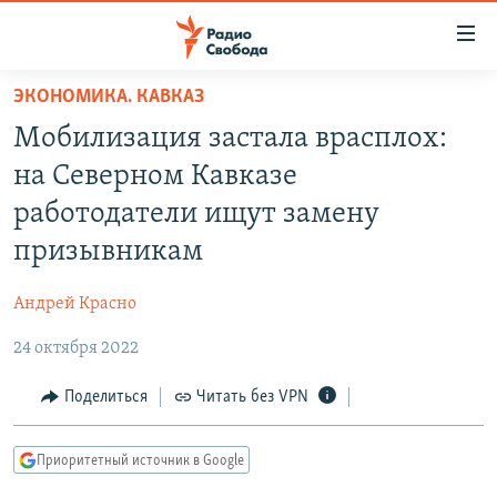
Ссылки
для
упрощенного
ЭКОНОМИКА. КАВКАЗ
ПРОГРАММЫ
доступа
Мобилизация застала врасплох:
ПОДКАСТЫ
Вернуться
на Северном Кавказе
к
АВТОРСКИЕ ПРОЕКТЫ
работодатели ищут замену
основному
ЦИТАТЫ СВОБОДЫ
содержанию
призывникам
Вернутся
МНЕНИЯ
к
Андрей Красно
КУЛЬТУРА
главной
24 октября 2022
навигации
IDEL.РЕАЛИИ
Вернутся
КАВКАЗ.РЕАЛИИ
Поделиться
Читать без VPN
к
СЕВЕР.РЕАЛИИ
поиску
Приоритетный источник в Google
СИБИРЬ.РЕАЛИИ