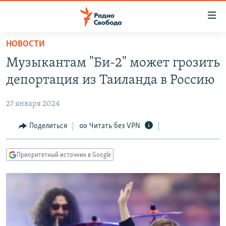
Ссылки
для
упрощенного
НОВОСТИ
ПРОГРАММЫ
доступа
Музыкантам "Би-2" может грозить
ПОДКАСТЫ
Вернуться
депортация из Таиланда в Россию
к
АВТОРСКИЕ ПРОЕКТЫ
основному
27 января 2024
ЦИТАТЫ СВОБОДЫ
содержанию
Вернутся
МНЕНИЯ
Поделиться
Читать без VPN
к
КУЛЬТУРА
главной
Приоритетный источник в Google
навигации
IDEL.РЕАЛИИ
Вернутся
КАВКАЗ.РЕАЛИИ
к
СЕВЕР.РЕАЛИИ
поиску
СИБИРЬ.РЕАЛИИ