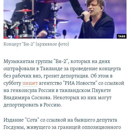
РАСПИСАНИЕ ВЕЩАНИЯ
ПОДПИШИТЕСЬ НА РАССЫЛКУ
СОЦИАЛЬНЫЕ СЕТИ
Концерт "Би-2" (архивное фото)
Музыкантам группы "Би-2", которых на днях
оштрафовали в Таиланде за проведение концерта
Все сайты РСЕ/РС
без рабочих виз, грозит депортация. Об этом в
субботу
пишет
агентство "РИА Новости" со ссылкой
на генконсула России в таиландском Пхукете
Владимира Соснова. Некоторых из них могут
депортировать в Россию.
Издание "Сота" со ссылкой на бывшего депутата
Госдумы, живущего за границей оппозиционного