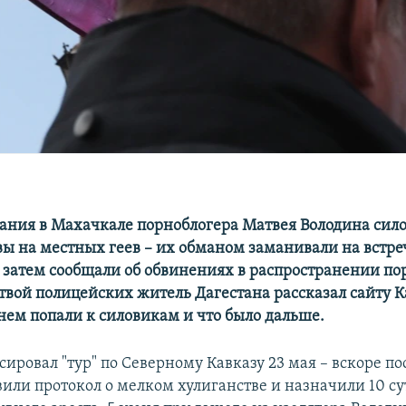
ания в Махачкале порноблогера Матвея Володина сил
вы на местных геев – их обманом заманивали на встре
 затем сообщали об обвинениях в распространении по
вой полицейских житель Дагестана рассказал сайту К
рнем попали к силовикам и что было дальше.
ировал "тур" по Северному Кавказу 23 мая – вскоре по
вили протокол о мелком хулиганстве и назначили 10 су