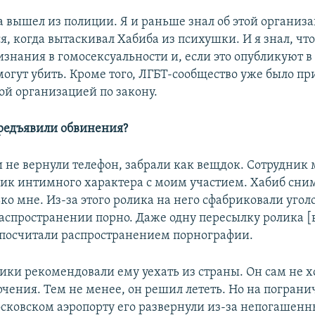
а вышел из полиции. Я и раньше знал об этой организа
, когда вытаскивал Хабиба из психушки. И я знал, чт
изнания в гомосексуальности и, если это опубликуют 
могут убить. Кроме того, ЛГБТ-сообщество уже было п
ой организацией по закону.
предъявили обвинения?
и не вернули телефон, забрали как вещдок. Сотрудник 
олик интимного характера с моим участием. Хабиб сним
ко мне. Из-за этого ролика на него сфабриковали угол
аспространении порно. Даже одну пересылку ролика [
посчитали распространением порнографии.
ки рекомендовали ему уехать из страны. Он сам не х
рчения. Тем не менее, он решил лететь. Но на погран
осковском аэропорту его развернули из-за непогашенн