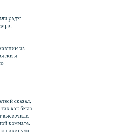
ыли рады
дара,
ехавший из
 виски и
то
атвей сказал,
 так как было
нт выскочили
той комнате.
ею накинули