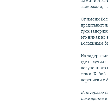
администрати
задержали, о
От имени Вол
представител
трех задержа
это никак не
Володиным бы
Их задержали
где получили
полученного 
секса. Хабиб
переписки с 
В интервью с
похищения и 