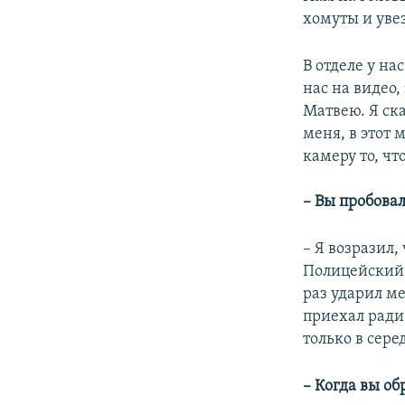
хомуты и уве
В отделе у н
нас на видео
Матвею. Я ск
меня, в этот 
камеру то, чт
– Вы пробова
– Я возразил,
Полицейский 
раз ударил ме
приехал ради 
только в сере
– Когда вы о