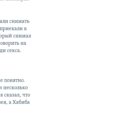
тали снимать
 приехали к
оторый снимал
говорить на
ди секса.
се понятно.
и несколько
я сказал, что
ея, а Хабиба