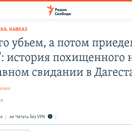
КА. КАВКАЗ
го убьем, а потом приеде
": история похищенного 
авном свидании в Дагест
ченко
24
ся
Читать без VPN