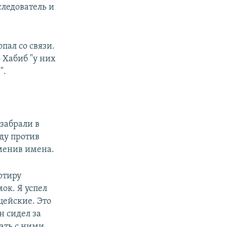
следователь и
пал со связи.
 Хабиб "у них
".
 забрали в
ду против
зменив имена.
ртиру
ок. Я успел
цейские. Это
н сидел за
ать с ними,