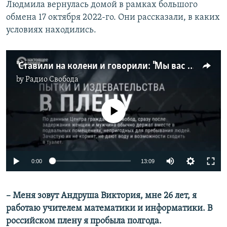
Людмила вернулась домой в рамках большого
обмена 17 октября 2022-го. Они рассказали, в каких
условиях находились.
"Ставили на колени и говорили: "Мы вас сейчас расстреляем". Украинки Виктория и Людмила рассказывают, что с ними было в российском плену
by
Радио Свобода
No media source currently available
Auto
0:00
13:09
240p
– Меня зовут Андруша Виктория, мне 26 лет, я
360p
работаю учителем математики и информатики. В
Auto
240p
360p
480p
480p
российском плену я пробыла полгода.