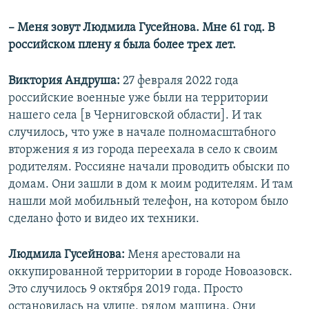
720p
720p
1080p
– Меня зовут Людмила Гусейнова. Мне 61 год. В
1080p
российском плену я была более трех лет.
Виктория Андруша:
27 февраля 2022 года
российские военные уже были на территории
нашего села [в Черниговской области]. И так
случилось, что уже в начале полномасштабного
вторжения я из города переехала в село к своим
родителям. Россияне начали проводить обыски по
домам. Они зашли в дом к моим родителям. И там
нашли мой мобильный телефон, на котором было
сделано фото и видео их техники.
Людмила Гусейнова:
Меня арестовали на
оккупированной территории в городе Новоазовск.
Это случилось 9 октября 2019 года. Просто
остановилась на улице, рядом машина. Они