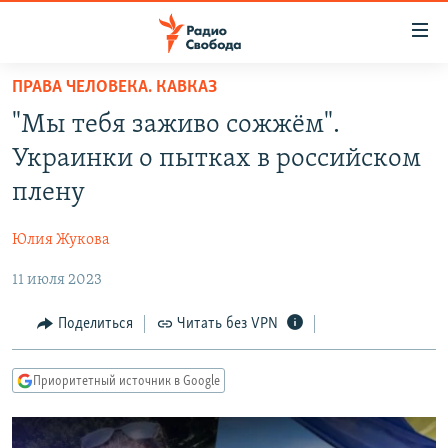
Ссылки
для
упрощенного
ПРАВА ЧЕЛОВЕКА. КАВКАЗ
ПРОГРАММЫ
доступа
"Мы тебя заживо сожжём".
ПОДКАСТЫ
Вернуться
Украинки о пытках в российском
к
АВТОРСКИЕ ПРОЕКТЫ
плену
основному
ЦИТАТЫ СВОБОДЫ
содержанию
Юлия Жукова
Вернутся
МНЕНИЯ
к
11 июля 2023
КУЛЬТУРА
главной
навигации
IDEL.РЕАЛИИ
Поделиться
Читать без VPN
Вернутся
КАВКАЗ.РЕАЛИИ
к
Приоритетный источник в Google
СЕВЕР.РЕАЛИИ
поиску
СИБИРЬ.РЕАЛИИ