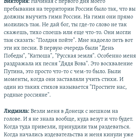
Виктория:
Начиная с первого дня моего
пребывания на территории России было так, что вы
должны выучить гимн России. На гимн они прямо
молились там. Не дай бог, ты где-то слово не так
скажешь, тихо споешь или еще что-то. Они могли
там сказать: "Полдня пойте". Мне надоело петь вот
эти их песни. В первую очередь были "День
Победы", "Катюша", "Русская земля". Особенно меня
раздражала их песня "Дядя Вова". Это восхваление
Путина, это просто что-то с чем-то было. Были
моменты, когда они заставляли учить стихи. И
один из таких стихов называется "Простите нас,
родные россияне".
Людмила:
Везли меня в Донецк с мешком на
голове. И я не знала вообще, куда везут и что будет.
Когда туда привезли, принудили там раздеваться.
Когда начались издевательства и меня кинули уже