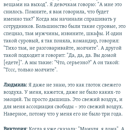
вещами на выход". Я девочкам говорю: "А мне это
снилось. Помните, я вам говорила, что будет
именно так?" Когда мы начинали спрашивать у
сотрудников. Большинство были такие суровые, это
спецназ, там мужчины, извините, шкафы. И один
такой суровый, я так поняла, командир, говорил:
"Тихо там, не разговаривайте, молчите". А другой
такой подходит и говорит: "Да, да, да. Вы домой
[едете]". А мы такие: "Что, серьезно?" А он такой:
"Тссс, только молчите".
Людмила:
Я даже не знаю, это как глоток свежего
воздуха. У меня, кажется, даже не было каких-то
эмоций. Ты просто дышишь. Это свежий воздух, и
для меня ассоциация свободы – это свежий воздух.
Наверное, потому что у меня его не было три года.
Виктория:
Когда я уже сказала: "Мамуля, я дома". А