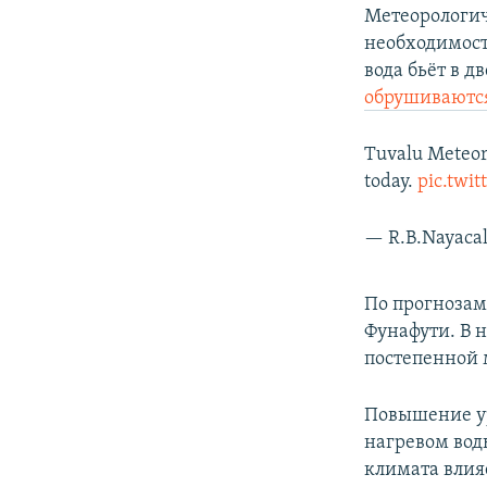
Метеорологич
необходимост
вода бьёт в 
обрушиваютс
Tuvalu Meteoro
today.
pic.twi
— R.B.Nayaca
По прогнозам
Фунафути. В 
постепенной 
Повышение ур
нагревом вод
климата влия