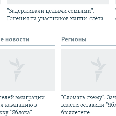
"Задерживали целыми семьями".
Гонения на участников хиппи-слёта
е новости
Регионы
ятелей эмиграции
"Сломать схему". За
ил кампанию в
власти оставили "Ябл
жку "Яблока"
бюллетене