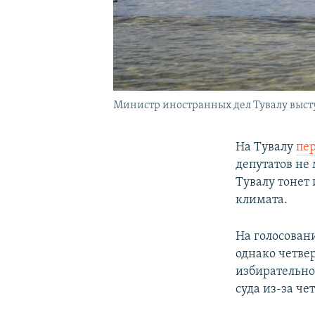
Министр иностранных дел Тувалу высту
На Тувалу
пе
депутатов не 
Тувалу тонет
климата.
На голосован
однако четвер
избирательно
суда из-за че