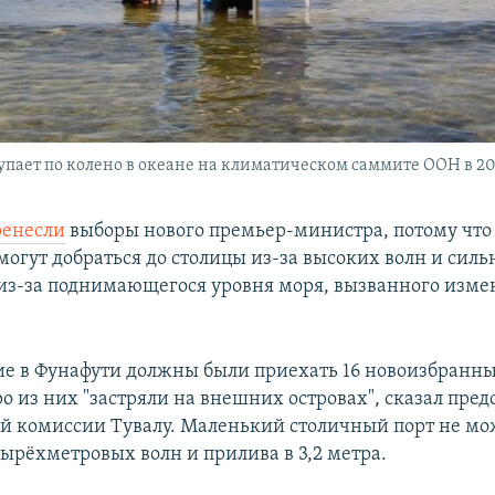
пает по колено в океане на климатическом саммите ООН в 20
ренесли
выборы нового премьер-министра, потому что
могут добраться до столицы из-за высоких волн и силь
 из-за поднимающегося уровня моря, вызванного изм
ие в Фунафути должны были приехать 16 новоизбранны
о из них "застряли на внешних островах", сказал пред
й комиссии Тувалу. Маленький столичный порт не мо
тырёхметровых волн и прилива в 3,2 метра.