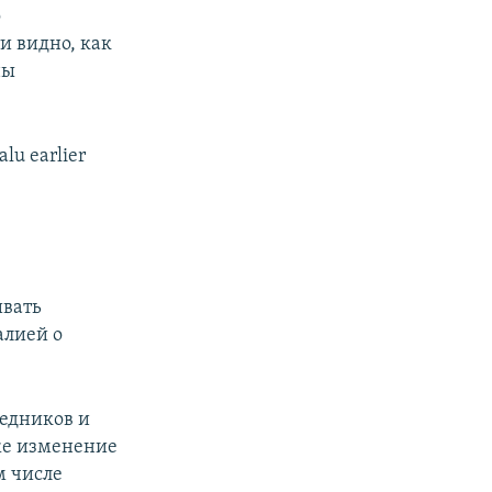
о
и видно, как
ны
alu earlier
ивать
алией о
едников и
кже изменение
м числе