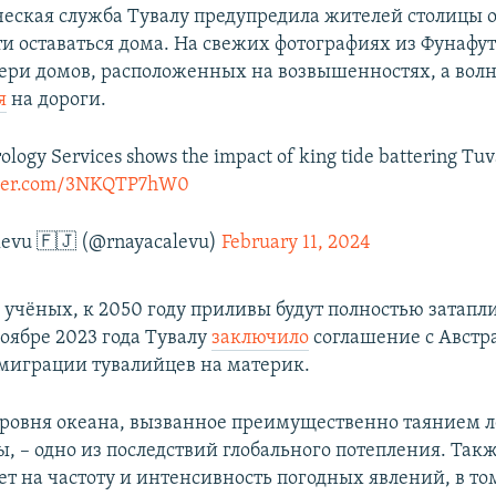
еская служба Тувалу предупредила жителей столицы 
и оставаться дома. На свежих фотографиях из Фунафут
двери домов, расположенных на возвышенностях, а вол
я
на дороги.
logy Services shows the impact of king tide battering Tuv
tter.com/3NKQTP7hW0
levu 🇫🇯 (@rnayacalevu)
February 11, 2024
 учёных, к 2050 году приливы будут полностью затапл
ноябре 2023 года Тувалу
заключило
соглашение с Австр
миграции тувалийцев на материк.
овня океана, вызванное преимущественно таянием л
ы, – одно из последствий глобального потепления. Та
ет на частоту и интенсивность погодных явлений, в то