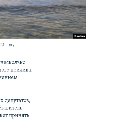
21 году
 несколько
ного прилива.
енением
х депутатов,
ставитель
жет принять