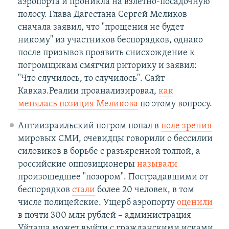
аэропорта и проникла на взлетно-посадочную
полосу. Глава Дагестана Сергей Меликов
сначала заявил, что "прощения не будет
никому" из участников беспорядков, однако
после призывов проявить снисхождение к
погромщикам смягчил риторику и заявил:
"Что случилось, то случилось". Сайт
Кавказ.Реалии проанализировал,
как
менялась позиция Меликова
по этому вопросу.
Антиизраильский погром попал в
поле зрения
мировых СМИ, очевидцы говорили о бессилии
силовиков в борьбе с разъяренной толпой, а
российские оппозиционеры
называли
произошедшее "позором". Пострадавшими от
беспорядков
стали
более 20 человек, в том
числе полицейские. Ущерб аэропорту
оценили
в почти 300 млн рублей – администрация
Уйташа может выйти с гражданскими исками