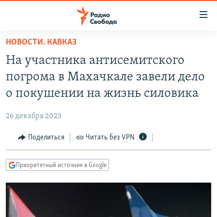
Ссылки
для
упрощенного
НОВОСТИ. КАВКАЗ
ПРОГРАММЫ
доступа
На участника антисемитского
ПОДКАСТЫ
Вернуться
погрома в Махачкале завели дело
к
АВТОРСКИЕ ПРОЕКТЫ
о покушении на жизнь силовика
основному
ЦИТАТЫ СВОБОДЫ
содержанию
26 декабря 2023
Вернутся
МНЕНИЯ
к
Поделиться
Читать без VPN
КУЛЬТУРА
главной
навигации
IDEL.РЕАЛИИ
Приоритетный источник в Google
Вернутся
КАВКАЗ.РЕАЛИИ
к
СЕВЕР.РЕАЛИИ
поиску
СИБИРЬ.РЕАЛИИ