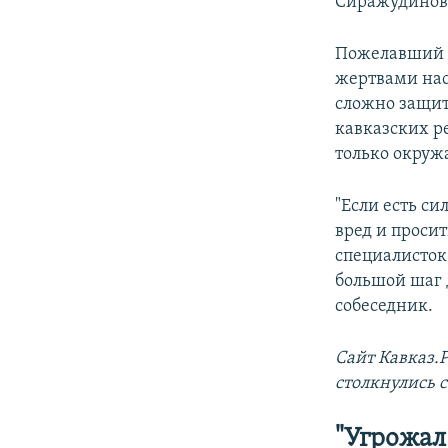
Сиражудинов
Пожелавший о
жертвами нас
сложно защит
кавказских р
только окруж
"Если есть с
вред и проси
специалисток
большой шаг д
собеседник.
Сайт Кавказ.
столкнулись 
"Угрожал