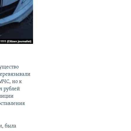
ущество
перевязывали
МЧС, но к
ч рублей
лиции
оставления
и, была