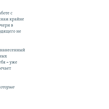
боте с
инам крайне
очери в
одящего не
и нанесенный
ьных
ебя
–
уже
ечает
которые