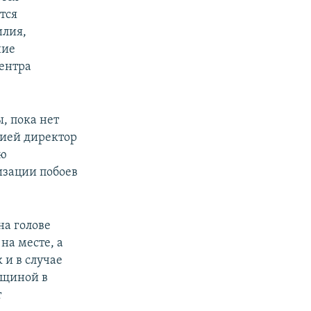
тся
илия,
ние
центра
, пока нет
цией директор
ью
зации побоев
на голове
на месте, а
 и в случае
нщиной в
т