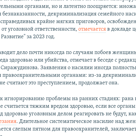
ельными органами, но и латентно поощряется: множа
 безнаказанности, декриминализация семейного нас
справедливых крайне мягких приговоров, освобожде
 от уголовной ответственности,
отмечается
в докладе 
 Развитие" за 2023 год.
аводит дело почти никогда по случаям побоев женщины
еда здоровью или убийства, отмечает в беседе с редак
 Сиражудинова. Заявления о насилии иногда полност
 правоохранительными органами: из-за декриминали
не считают это преступлением, продолжает она.
 к игнорированию проблемы на ранних стадиях: рана 
е считается тяжким вредом здоровью, если все органы 
д здоровью уголовным делом реагировать не будут, как
езания
. Длительное систематическое насилие над же
ается слепым пятном для правоохранителей, заключае