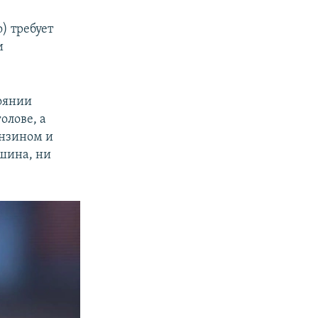
) требует
и
тоянии
олове, а
ензином и
ашина, ни