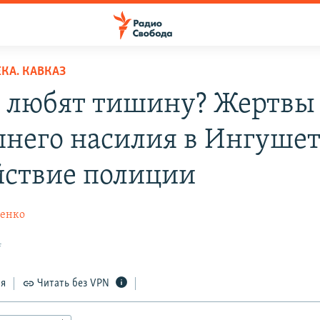
КА. КАВКАЗ
 любят тишину? Жертвы
него насилия в Ингушет
йствие полиции
ченко
4
ся
Читать без VPN