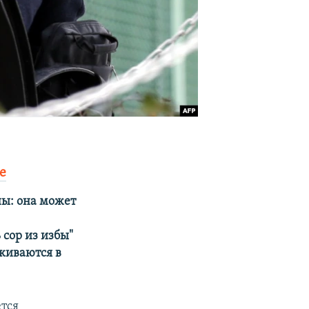
е
ы: она может
 сор из избы"
киваются в
ется