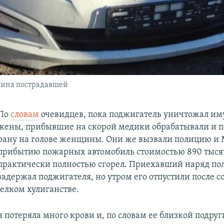
ина пострадавшей
По
словам
очевидцев, пока поджигатель уничтожал им
жены, прибывшие на скорой медики обрабатывали и 
рану на голове женщины. Они же вызвали полицию и 
прибытию пожарных автомобиль стоимостью 890 тыся
практически полностью сгорел. Приехавший наряд по
задержал поджигателя, но утром его отпустили после с
мелком хулиганстве.
 потеряла много крови и, по словам ее близкой подруг