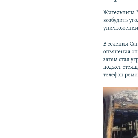
Жительница М
возбудить уг
уничтожении
В селении Са
опьянения он
затем стал уг
поджег стоящи
телефон ремон