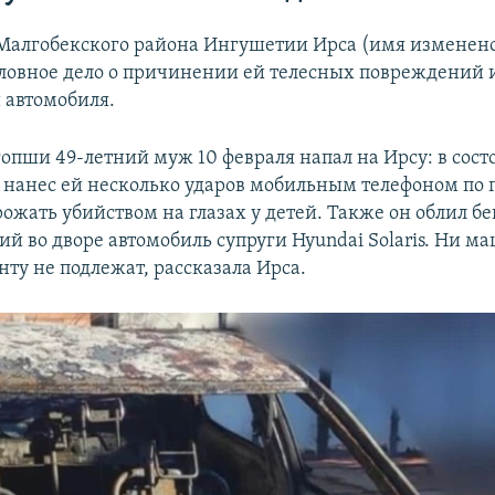
алгобекского района Ингушетии Ирса (имя изменено
оловное дело о причинении ей телесных повреждений 
 автомобиля.
гопши 49-летний муж 10 февраля напал на Ирсу: в сос
 нанес ей несколько ударов мобильным телефоном по г
рожать убийством на глазах у детей. Также он облил б
й во дворе автомобиль супруги Hyundai Solaris. Ни м
ту не подлежат, рассказала Ирса.