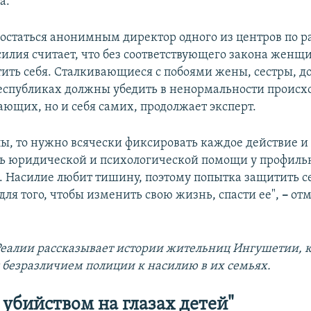
а.
статься анонимным директор одного из центров по ра
илия считает, что без соответствующего закона женщ
ить себя. Сталкивающиеся с побоями жены, сестры, д
еспубликах должны убедить в ненормальности происх
ающих, но и себя самих, продолжает эксперт.
илы, то нужно всячески фиксировать каждое действие 
ть юридической и психологической помощи у профил
. Насилие любит тишину, поэтому попытка защитить с
ля того, чтобы изменить свою жизнь, спасти ее",
–
отм
Реалии рассказывает истории жительниц Ингушетии, 
с безразличием полиции к насилию в их семьях.
 убийством на глазах детей"