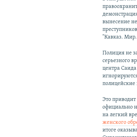
правоохранит
демонстрация
вынесение не
преступников
"Кавказ. Мир.
Полиция не з
серьезного вр
центра Саида
игнорируются
полицейские 
Это приводит
официально н
на легкий вре
женского обр
итоге оказыв