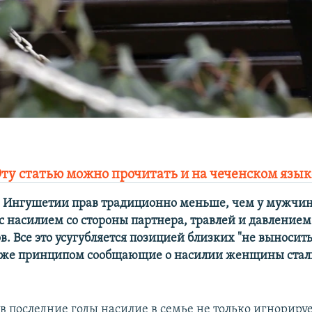
Эту статью можно прочитать и на чеченском язык
 Ингушетии прав традиционно меньше, чем у мужчин
 с насилием со стороны партнера, травлей и давлением
. Все это усугубляется позицией близких "не выносить
м же принципом сообщающие о насилии женщины стал
в последние годы насилие в семье не только игнориру