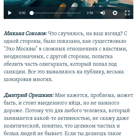
Auto
0:00
2:56
240p
Михаил Соколов:
Что случилось, на ваш взгляд? С
360p
одной стороны, было показано, как существовало
Auto
240p
360p
480p
480p
"Эхо Москвы" в сложных отношениях с властями,
720p
неоднозначных, с другой стороны, попытка
720p
1080p
обелить часть олигархата, который попал под
1080p
санкции. Все это вывалилось на публику, весьма
шокировав многих.
Дмитрий Орешкин:
Мне кажется, проблема, может
быть, и стоит выеденного яйца, но не намного
дороже. Потому что для любого человека, который
занимается какой-то активностью, не скажу даже
политической, понятно, что целиком чистых и
белых людей не бывает. Если ты делаешь такое