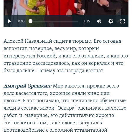
Auto
0:00
1:15
240p
Алексей Навальный сидит в тюрьме. Его сегодня
360p
вспомнит, наверное, весь мир, который
Auto
240p
360p
480p
480p
интересуется Россией, и как его отравили, и как это
720p
отравление расследовалось, как он вернулся и что
720p
1080p
было дальше. Почему эта награда важна?
1080p
Дмитрий Орешкин:
Мне кажется, прежде всего
дело касается того, хорошее сняли кино или
плохое. Я так понимаю, что специально обученные
люди в составе жюри "Оскара" оценивают качество
работ, и, наверное, это действительно хорошо
снятое кино о том, как человек вступил в
противодействие с огромной тоталитарной