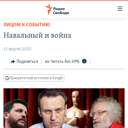
Ссылки
для
упрощенного
ЛИЦОМ К СОБЫТИЮ
ПРОГРАММЫ
доступа
Навальный и война
ПОДКАСТЫ
Вернуться
к
13 марта 2023
АВТОРСКИЕ ПРОЕКТЫ
основному
ЦИТАТЫ СВОБОДЫ
Поделиться
Читать без VPN
содержанию
Вернутся
МНЕНИЯ
к
Приоритетный источник в Google
КУЛЬТУРА
главной
навигации
IDEL.РЕАЛИИ
Вернутся
КАВКАЗ.РЕАЛИИ
к
СЕВЕР.РЕАЛИИ
поиску
СИБИРЬ.РЕАЛИИ