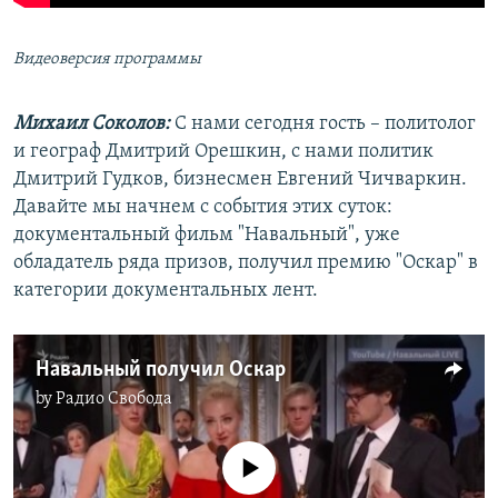
Видео
версия программы
Михаил Соколов:
С нами сегодня гость – политолог
и географ Дмитрий Орешкин, с нами политик
Дмитрий Гудков, бизнесмен Евгений Чичваркин.
Давайте мы начнем с события этих суток:
документальный фильм "Навальный", уже
обладатель ряда призов, получил премию "Оскар" в
категории документальных лент.
Навальный получил Оскар
by
Радио Свобода
No media source currently available