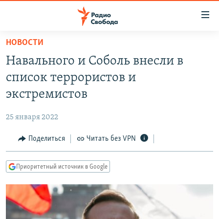
Ссылки
для
упрощенного
НОВОСТИ
ПРОГРАММЫ
доступа
Навального и Соболь внесли в
ПОДКАСТЫ
Вернуться
список террористов и
к
АВТОРСКИЕ ПРОЕКТЫ
экстремистов
основному
ЦИТАТЫ СВОБОДЫ
содержанию
25 января 2022
Вернутся
МНЕНИЯ
к
Поделиться
Читать без VPN
КУЛЬТУРА
главной
навигации
IDEL.РЕАЛИИ
Приоритетный источник в Google
Вернутся
КАВКАЗ.РЕАЛИИ
к
СЕВЕР.РЕАЛИИ
поиску
СИБИРЬ.РЕАЛИИ