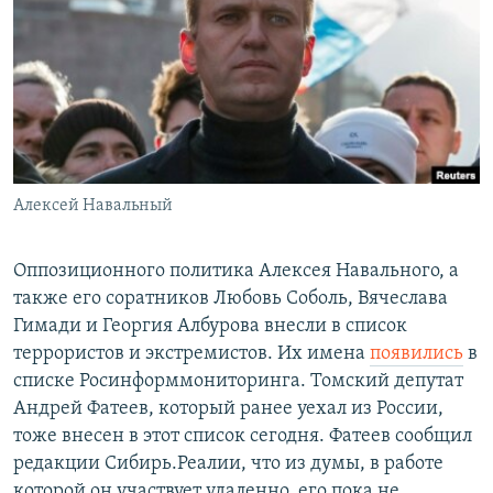
РАСПИСАНИЕ ВЕЩАНИЯ
ПОДПИШИТЕСЬ НА РАССЫЛКУ
СОЦИАЛЬНЫЕ СЕТИ
Алексей Навальный
Все сайты РСЕ/РС
Оппозиционного политика Алексея Навального, а
также его соратников Любовь Соболь, Вячеслава
Гимади и Георгия Албурова внесли в список
террористов и экстремистов. Их имена
появились
в
списке Росинформмониторинга. Томский депутат
Андрей Фатеев, который ранее уехал из России,
тоже внесен в этот список сегодня. Фатеев сообщил
редакции Сибирь.Реалии, что из думы, в работе
которой он участвует удаленно, его пока не