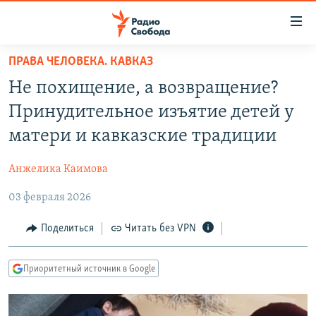
Ссылки
для
упрощенного
ПРАВА ЧЕЛОВЕКА. КАВКАЗ
ПРОГРАММЫ
доступа
Не похищение, а возвращение?
ПОДКАСТЫ
Вернуться
Принудительное изъятие детей у
к
АВТОРСКИЕ ПРОЕКТЫ
матери и кавказские традиции
основному
ЦИТАТЫ СВОБОДЫ
содержанию
Анжелика Каимова
Вернутся
МНЕНИЯ
к
03 февраля 2026
КУЛЬТУРА
главной
навигации
IDEL.РЕАЛИИ
Поделиться
Читать без VPN
Вернутся
КАВКАЗ.РЕАЛИИ
к
Приоритетный источник в Google
СЕВЕР.РЕАЛИИ
поиску
СИБИРЬ.РЕАЛИИ