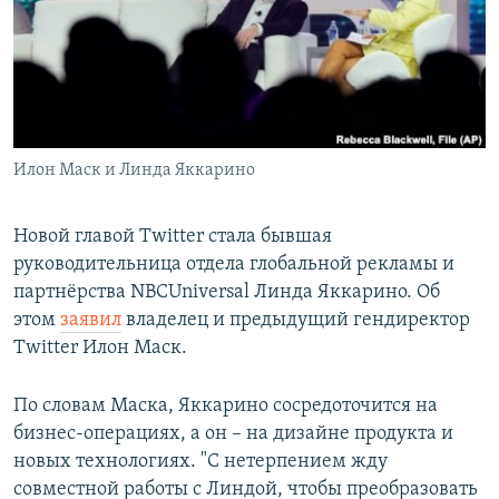
РАСПИСАНИЕ ВЕЩАНИЯ
ПОДПИШИТЕСЬ НА РАССЫЛКУ
СОЦИАЛЬНЫЕ СЕТИ
Илон Маск и Линда Яккарино
Новой главой Twitter стала бывшая
руководительница отдела глобальной рекламы и
Все сайты РСЕ/РС
партнёрства NBCUniversal Линда Яккарино. Об
этом
заявил
владелец и предыдущий гендиректор
Twitter Илон Маск.
По словам Маска, Яккарино сосредоточится на
бизнес-операциях, а он – на дизайне продукта и
новых технологиях. "С нетерпением жду
совместной работы с Линдой, чтобы преобразовать