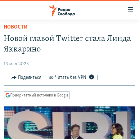
Ссылки
для
упрощенного
НОВОСТИ
ПРОГРАММЫ
доступа
Новой главой Twitter стала Линда
ПОДКАСТЫ
Вернуться
Яккарино
к
АВТОРСКИЕ ПРОЕКТЫ
основному
13 мая 2023
ЦИТАТЫ СВОБОДЫ
содержанию
Вернутся
МНЕНИЯ
Поделиться
Читать без VPN
к
КУЛЬТУРА
главной
Приоритетный источник в Google
навигации
IDEL.РЕАЛИИ
Вернутся
КАВКАЗ.РЕАЛИИ
к
СЕВЕР.РЕАЛИИ
поиску
СИБИРЬ.РЕАЛИИ