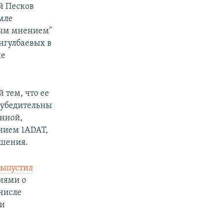
й Песков
емле
чным мнением"
нгулбаевых в
не
тем, что ее
еубедительны
енной,
нием 1ADAT,
ошения.
выпустил
иями о
числе
ии