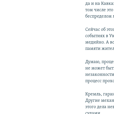
да и на Кавка
том числе это
беспределом 
Сейчас об эт
событиях в У
медийно. А во
памяти жител
Думаю, проце
не может быть
незаконности
процесс прох
Кремль, гара
Другие механ
этого дела не
судами.