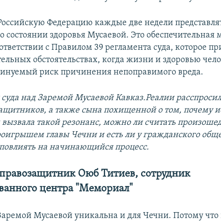
оссийскую Федерацию каждые две недели представля
 состоянии здоровья Мусаевой. Это обеспечительная 
оответствии с Правилом 39 регламента суда, которое п
ельных обстоятельствах, когда жизни и здоровью чел
инуемый риск причинения непоправимого вреда.
 суда над Заремой Мусаевой Кавказ.Реалии расспросил
ащитников, а также сына похищенной о том, почему ис
вызвала такой резонанс, можно ли считать произоше
игрышем главы Чечни и есть ли у гражданского общ
повлиять на начинающийся процесс.
правозащитник Оюб Титиев, сотрудник
ванного центра "Мемориал"
Заремой Мусаевой уникальна и для Чечни. Потому что 