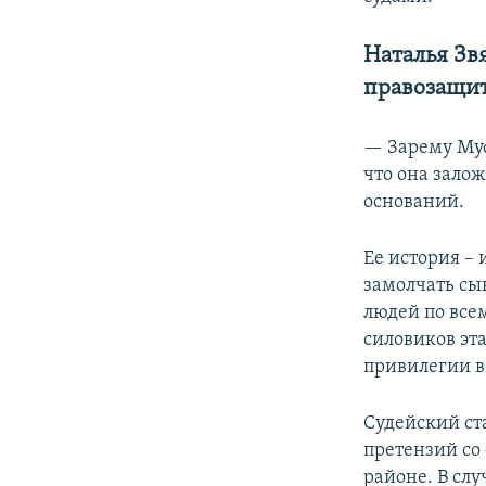
Наталья Зв
правозащит
— Зарему Мус
что она зало
оснований.
Ее история – 
замолчать сы
людей по всем
силовиков эта
привилегии в 
Судейский ст
претензий со 
районе. В слу