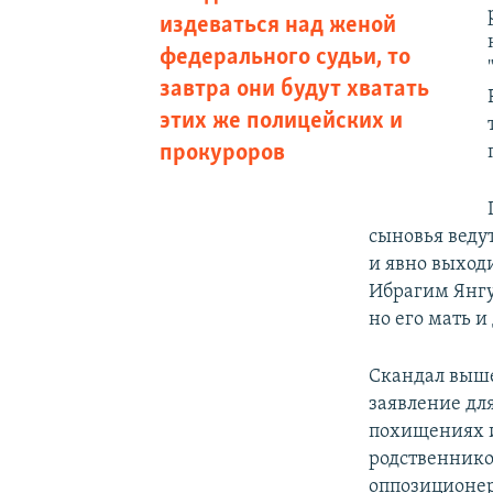
издеваться над женой
федерального судьи, то
завтра они будут хватать
этих же полицейских и
прокуроров
сыновья веду
и явно выход
Ибрагим Янгу
но его мать 
Скандал выш
заявление дл
похищениях и
родственнико
оппозиционер