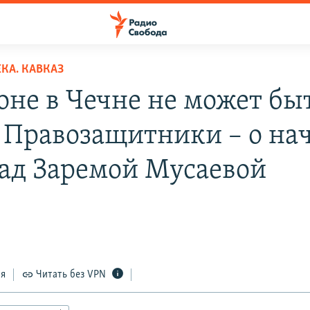
КА. КАВКАЗ
коне в Чечне не может бы
. Правозащитники – о на
над Заремой Мусаевой
ся
Читать без VPN