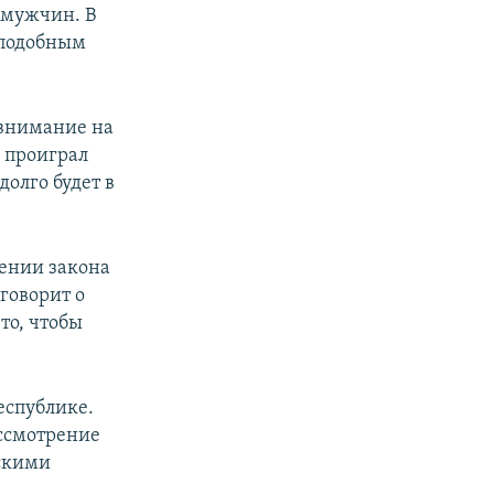
и мужчин. В
с подобным
 внимание на
 проиграл
долго будет в
дении закона
говорит о
то, чтобы
еспублике.
ассмотрение
йскими