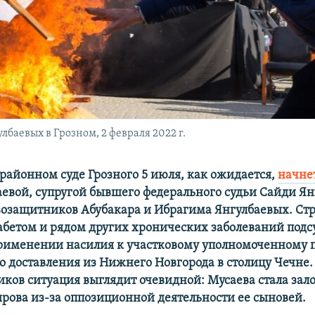
баевых в Грозном, 2 февраля 2022 г.
районном суде Грозного 5 июля, как ожидается,
начне
евой, супругой бывшего федерального судьи Сайди Ян
возащитников Абубакара и Ибрагима Янгулбаевых. С
бетом и рядом других хронических заболеваний под
рименении насилия к участковому уполномоченному 
го доставления из Нижнего Новгорода в столицу Чечне.
ков ситуация выглядит очевидной: Мусаева стала за
рова из-за оппозиционной деятельности ее сыновей.