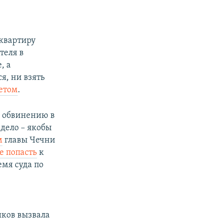
квартиру
теля в
, а
я, ни взять
бетом
.
о обвинению в
 дело – якобы
м
главы Чечни
е попасть
к
емя суда по
иков вызвала