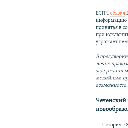
ЕСПЧ
обязал
Р
информацию о
принятая в с
при исключит
угрожает нем
В преддверии
Чечне правоз
задержанием 
медийным про
возможность 
Чеченский 
новообразо
— История с 