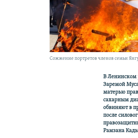
Сожжение портретов членов семьи Янгул
В Ленинском 
Заремой Муса
матерью пра
сахарным диа
обвиняют в п
после силово
правозащитни
Рамзана Кады