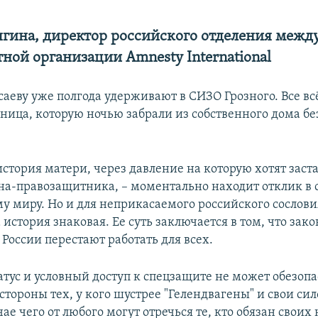
ягина, директор российского отделения меж
ной организации Amnesty International
аеву уже полгода удерживают в СИЗО Грозного. Все в
жница, которую ночью забрали из собственного дома б
история матери, через давление на которую хотят заст
на-правозащитника, – моментально находит отклик в 
у миру. Но и для неприкасаемого российского сослови
 история знаковая. Ее суть заключается в том, что зак
России перестают работать для всех.
атус и условный доступ к спецзащите не может обезопа
стороны тех, у кого шустрее "Гелендвагены" и свои си
чае чего от любого могут отречься те, кто обязан своих 