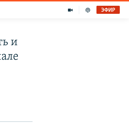
ЭФИР
ть и
чале