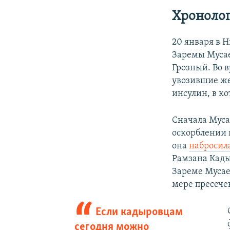
Хронолог
20 января в 
Заремы Мусае
Грозный. Во 
увозившие же
инсулин, в к
Сначала Мус
оскорблении п
она
набросил
Рамзана Кадыр
Зареме Мусае
мере пресече
Если кадыровцам
сегодня можно