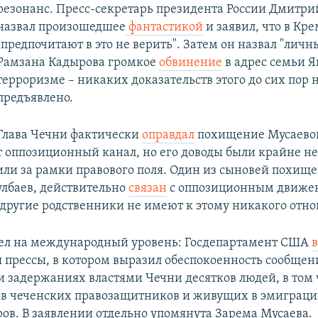
резонанс. Пресс-секретарь президента России Дмитри
назвал произошедшее
фантастикой
и заявил, что в Кр
"предпочитают в это не верить". Затем он назвал "ли
Рамзана Кадырова громкое
обвинение
в адрес семьи Я
терроризме – никаких доказательств этого до сих пор 
предъявлено.
Глава Чечни фактически
оправдал
похищение Мусаевой 
т оппозиционный канал, но его доводы были крайне н
или за рамки правового поля. Один из сыновей похищ
лбаев, действительно
связан
с оппозиционным движе
и другие родственники не имеют к этому никакого отн
ел на международный уровень: Госдепартамент США
я прессы, в котором выразил обеспокоенность сообщен
 задержаниях властями Чечни десятков людей, в том 
в чеченских правозащитников и живущих в эмиграц
ов. В заявлении отдельно упомянута Зарема Мусаева.