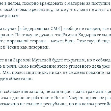
зе в целом, позорно враждовать с матерью за поступк
 способствовало резонансу, потому что люди не хотят 
мириться.
ом случае [в федеральных СМИ] вообще не говорят, все
краине. Поэтому не думаю, что Рамзан Кадыров сильно
т с моральной стороны – может быть. Этот случай еще 
ей Чечни как позорный.
сс над Заремой Мусаевой будет открытым, но о соблю
 и речи. Само возбуждение этого уголовного дела уже 
. Мы, правозащитники, никак не сможем повлиять на 
одил объективно.
нт соблюдения закона, не защищает права граждан в р
измы давно не работают в Чечне. Уверен, правовое р
возможно не только в республике, но и в целом росси