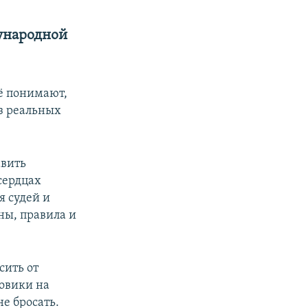
дународной
сё понимают,
ез реальных
авить
сердцах
я судей и
оны, правила и
сить от
ловики на
не бросать.