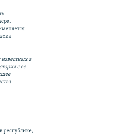
ть
мера,
рименяется
овека
 известных в
тория с ее
дшее
ества
в республике,