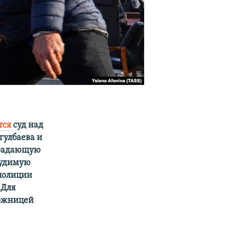
тся
суд над
гулбаева и
традающую
судимую
полиции
 Для
ложницей