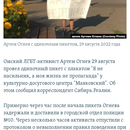
РАСПИСАНИЕ ВЕЩАНИЯ
ПОДПИШИТЕСЬ НА РАССЫЛКУ
СОЦИАЛЬНЫЕ СЕТИ
Артем Огнев с одиночным пикетом, 29 августа 2022 года
Омский ЛГБТ-активист Артем Огнев 29 августа
провел одиночный пикет с плакатом "Я не
Все сайты РСЕ/РС
насильник, а моя жизнь не пропаганда" у
культурно-досугового центра "Маяковский". Об
этом сообщил корреспондент Сибирь.Реалии.
Примерно через час после начала пикета Огнева
задержали и доставили в городской отдел полиции
№10. Через несколько часов активиста отпустили с
протоколом о невыполнении правил поведения при