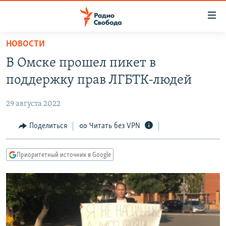
Ссылки
для
упрощенного
НОВОСТИ
ПРОГРАММЫ
доступа
В Омске прошел пикет в
ПОДКАСТЫ
Вернуться
поддержку прав ЛГБТК-людей
к
АВТОРСКИЕ ПРОЕКТЫ
основному
29 августа 2022
ЦИТАТЫ СВОБОДЫ
содержанию
Вернутся
МНЕНИЯ
Поделиться
Читать без VPN
к
КУЛЬТУРА
главной
Приоритетный источник в Google
навигации
IDEL.РЕАЛИИ
Вернутся
КАВКАЗ.РЕАЛИИ
к
СЕВЕР.РЕАЛИИ
поиску
СИБИРЬ.РЕАЛИИ