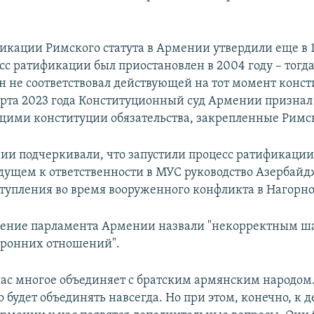
икации Римского статута в Армении утвердили еще в 1
сс ратификации был приостановлен в 2004 году – тогд
он не соответствовал действующей на тот момент конс
арта 2023 года Конституционный суд Армении признал
щими конституции обязательства, закрепленные Римс
ии подчеркивали, что запустили процесс ратификации
удущем к ответственности в МУС руководство Азербайд
тупления во время вооруженного конфликта в Нагорно
ение парламента Армении назвали "некорректным ша
оронних отношений".
нас многое объединяет с братским армянским народом.
о будет объединять навсегда. Но при этом, конечно, к