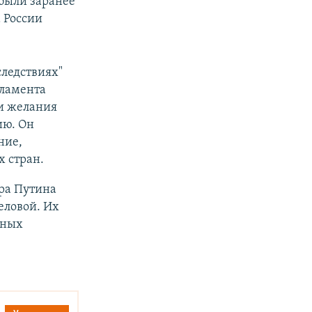
 были заранее
 России
ледствиях"
рламента
и желания
ию. Он
ние,
х стран.
ра Путина
еловой. Их
нных