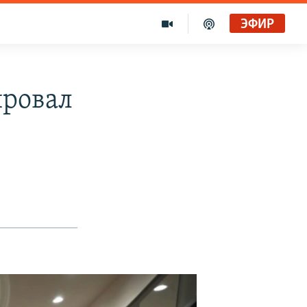
ЭФИР
ровал