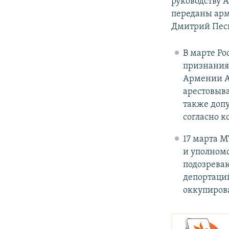
руководству 
переданы арм
Дмитрий Пес
В марте Ро
признания 
Армении А
арестовыва
также допу
согласно к
17 марта 
и уполномо
подозрева
депортаций
оккупиров