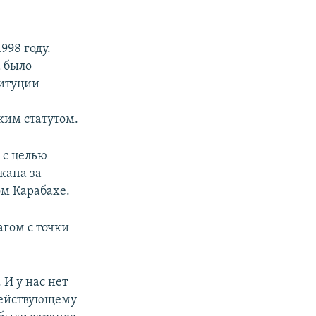
998 году.
а было
титуции
ким статутом.
 с целью
жана за
м Карабахе.
гом с точки
 И у нас нет
 действующему