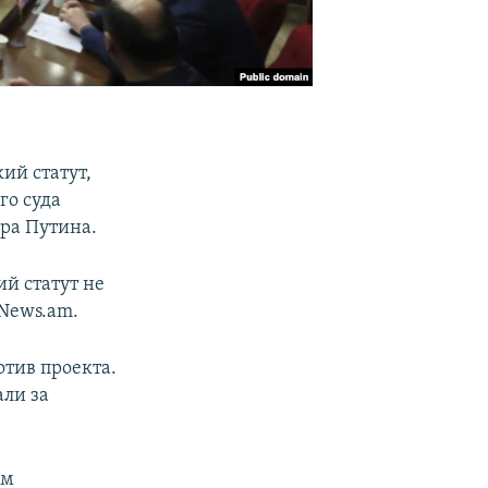
ий статут,
го суда
ира Путина.
ий статут не
News.am.
отив проекта.
али за
ом