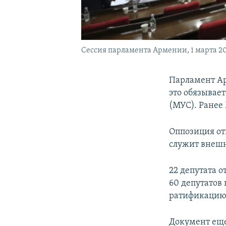
Сессия парламента Армении, 1 марта 20
Парламент Ар
это обязывае
(МУС). Ранее
Оппозиция отк
служит внеш
22 депутата о
60 депутатов
ратификацию
Документ ещ