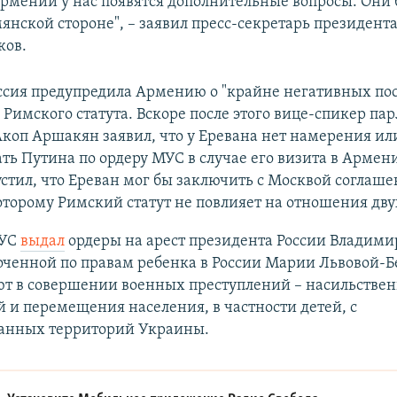
Армении у нас появятся дополнительные вопросы. Они
янской стороне", – заявил пресс-секретарь президента
ков.
ссия предупредила Армению о "крайне негативных пос
Римского статута. Вскоре после этого вице-спикер па
коп Аршакян заявил, что у Еревана нет намерения ил
ть Путина по ордеру МУС в случае его визита в Армен
стил, что Ереван мог бы заключить с Москвой соглаше
оторому Римский статут не повлияет на отношения дву
МУС
выдал
ордеры на арест президента России Владими
ченной по правам ребенка в России Марии Львовой-Б
ют в совершении военных преступлений – насильстве
 и перемещения населения, в частности детей, с
анных территорий Украины.