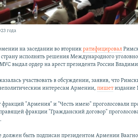
23 года
мении на заседании во вторник
ратифицировал
Римск
т страну исполнять решения Международного уголовно
 МУС выдал ордер на арест президента России Владим
азалась участвовать в обсуждении, заявив, что Римск
неполитическим интересам Армении,
пишет
издание 
т фракций "Армения" и "Честь имею" проголосовали пр
 правящей фракции "Гражданский договор" проголосов
.
е должен быть подписан президентом Армении Ваагн