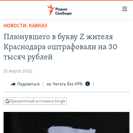
Ссылки
для
упрощенного
НОВОСТИ. КАВКАЗ
ПРОГРАММЫ
доступа
Плюнувшего в букву Z жителя
ПОДКАСТЫ
Вернуться
Краснодара оштрафовали на 30
к
АВТОРСКИЕ ПРОЕКТЫ
тысяч рублей
основному
ЦИТАТЫ СВОБОДЫ
содержанию
21 марта 2022
Вернутся
МНЕНИЯ
к
Поделиться
Читать без VPN
КУЛЬТУРА
главной
навигации
IDEL.РЕАЛИИ
Приоритетный источник в Google
Вернутся
КАВКАЗ.РЕАЛИИ
к
СЕВЕР.РЕАЛИИ
поиску
СИБИРЬ.РЕАЛИИ