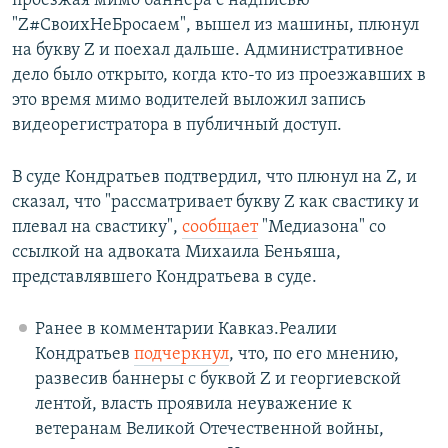
проезжая мимо баннера с надписью
"Z#СвоихНеБросаем", вышел из машины, плюнул
на букву Z и поехал дальше. Административное
дело было открыто, когда кто-то из проезжавших в
это время мимо водителей выложил запись
видеорегистратора в публичный доступ.
В суде Кондратьев подтвердил, что плюнул на Z, и
сказал, что "рассматривает букву Z как свастику и
плевал на свастику",
сообщает
"Медиазона" со
ссылкой на адвоката Михаила Беньяша,
представлявшего Кондратьева в суде.
Ранее в комментарии Кавказ.Реалии
Кондратьев
подчеркнул
, что, по его мнению,
развесив баннеры с буквой Z и георгиевской
лентой, власть проявила неуважение к
ветеранам Великой Отечественной войны,