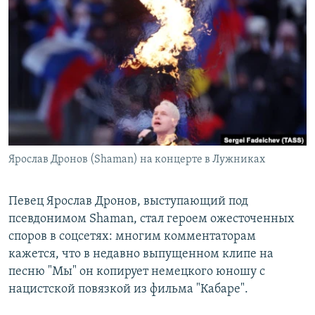
РАСПИСАНИЕ ВЕЩАНИЯ
ПОДПИШИТЕСЬ НА РАССЫЛКУ
СОЦИАЛЬНЫЕ СЕТИ
Ярослав Дронов (Shaman) на концерте в Лужниках
Все сайты РСЕ/РС
Певец Ярослав Дронов, выступающий под
псевдонимом Shaman, стал героем ожесточенных
споров в соцсетях: многим комментаторам
кажется, что в недавно выпущенном клипе на
песню "Мы" он копирует немецкого юношу с
нацистской повязкой из фильма "Кабаре".