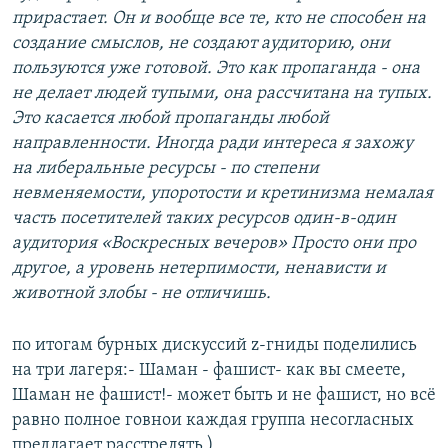
прирастает. Он и вообще все те, кто не способен на
создание смыслов, не создают аудиторию, они
пользуются уже готовой. Это как пропаганда - она
не делает людей тупыми, она рассчитана на тупых.
Это касается любой пропаганды любой
направленности. Иногда ради интереса я захожу
на либеральные ресурсы - по степени
невменяемости, упоротости и кретинизма немалая
часть посетителей таких ресурсов один-в-один
аудитория «Воскресных вечеров» Просто они про
другое, а уровень нетерпимости, ненависти и
животной злобы - не отличишь.
по итогам бурных дискуссий z-гниды поделились
на три лагеря:- Шаман - фашист- как вы смеете,
Шаман не фашист!- может быть и не фашист, но всё
равно полное говнои каждая группа несогласных
предлагает расстрелять )