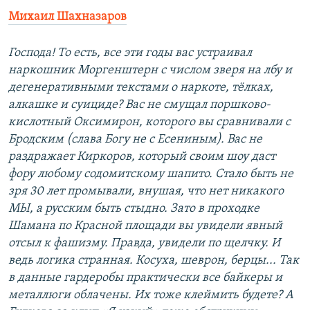
Михаил Шахназаров
Господа! То есть, все эти годы вас устраивал
наркошник Моргенштерн с числом зверя на лбу и
дегенеративными текстами о наркоте, тёлках,
алкашке и суициде? Вас не смущал поршково-
кислотный Оксимирон, которого вы сравнивали с
Бродским (слава Богу не с Есениным). Вас не
раздражает Киркоров, который своим шоу даст
фору любому содомитскому шапито. Стало быть не
зря 30 лет промывали, внушая, что нет никакого
МЫ, а русским быть стыдно. Зато в проходке
Шамана по Красной площади вы увидели явный
отсыл к фашизму. Правда, увидели по щелчку. И
ведь логика странная. Косуха, шеврон, берцы... Так
в данные гардеробы практически все байкеры и
металлюги облачены. Их тоже клеймить будете? А