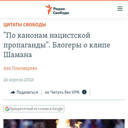
Ссылки
для
упрощенного
ЦИТАТЫ СВОБОДЫ
ПРОГРАММЫ
доступа
"По канонам нацистской
ПОДКАСТЫ
Вернуться
пропаганды". Блогеры о клипе
к
АВТОРСКИЕ ПРОЕКТЫ
Шамана
основному
ЦИТАТЫ СВОБОДЫ
содержанию
Аля Пономарёва
Вернутся
МНЕНИЯ
к
26 апреля 2023
КУЛЬТУРА
главной
навигации
IDEL.РЕАЛИИ
Поделиться
Читать без VPN
Вернутся
КАВКАЗ.РЕАЛИИ
к
Приоритетный источник в Google
СЕВЕР.РЕАЛИИ
поиску
СИБИРЬ.РЕАЛИИ