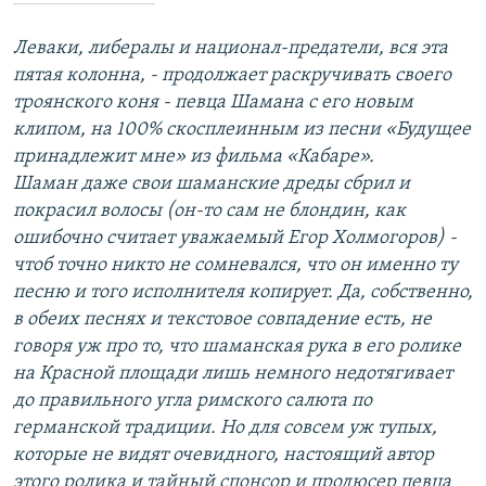
Леваки, либералы и национал-предатели, вся эта
пятая колонна, - продолжает раскручивать своего
троянского коня - певца Шамана с его новым
клипом, на 100% скосплеинным из песни «Будущее
принадлежит мне» из фильма «Кабаре».
Шаман даже свои шаманские дреды сбрил и
покрасил волосы (он-то сам не блондин, как
ошибочно считает уважаемый Егор Холмогоров) -
чтоб точно никто не сомневался, что он именно ту
песню и того исполнителя копирует. Да, собственно,
в обеих песнях и текстовое совпадение есть, не
говоря уж про то, что шаманская рука в его ролике
на Красной площади лишь немного недотягивает
до правильного угла римского салюта по
германской традиции. Но для совсем уж тупых,
которые не видят очевидного, настоящий автор
этого ролика и тайный спонсор и продюсер певца