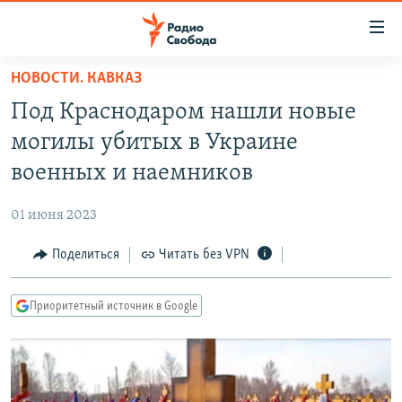
Ссылки
для
упрощенного
НОВОСТИ. КАВКАЗ
ПРОГРАММЫ
доступа
Под Краснодаром нашли новые
ПОДКАСТЫ
Вернуться
могилы убитых в Украине
к
АВТОРСКИЕ ПРОЕКТЫ
военных и наемников
основному
ЦИТАТЫ СВОБОДЫ
содержанию
01 июня 2023
Вернутся
МНЕНИЯ
к
Поделиться
Читать без VPN
КУЛЬТУРА
главной
навигации
IDEL.РЕАЛИИ
Приоритетный источник в Google
Вернутся
КАВКАЗ.РЕАЛИИ
к
СЕВЕР.РЕАЛИИ
поиску
СИБИРЬ.РЕАЛИИ