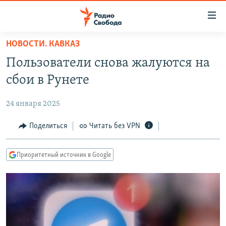
Ссылки
для
упрощенного
НОВОСТИ. КАВКАЗ
ПРОГРАММЫ
доступа
Пользователи снова жалуются на
ПОДКАСТЫ
Вернуться
сбои в Рунете
к
АВТОРСКИЕ ПРОЕКТЫ
основному
24 января 2025
ЦИТАТЫ СВОБОДЫ
содержанию
Вернутся
МНЕНИЯ
Поделиться
Читать без VPN
к
КУЛЬТУРА
главной
Приоритетный источник в Google
навигации
IDEL.РЕАЛИИ
Вернутся
КАВКАЗ.РЕАЛИИ
к
СЕВЕР.РЕАЛИИ
поиску
СИБИРЬ.РЕАЛИИ