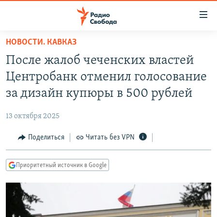
Ссылки
для
упрощенного
НОВОСТИ. КАВКАЗ
ПРОГРАММЫ
доступа
После жалоб чеченских властей
ПОДКАСТЫ
Вернуться
Центробанк отменил голосование
к
АВТОРСКИЕ ПРОЕКТЫ
за дизайн купюры в 500 рублей
основному
ЦИТАТЫ СВОБОДЫ
содержанию
13 октября 2025
Вернутся
МНЕНИЯ
к
Поделиться
Читать без VPN
КУЛЬТУРА
главной
навигации
IDEL.РЕАЛИИ
Приоритетный источник в Google
Вернутся
КАВКАЗ.РЕАЛИИ
к
СЕВЕР.РЕАЛИИ
поиску
СИБИРЬ.РЕАЛИИ