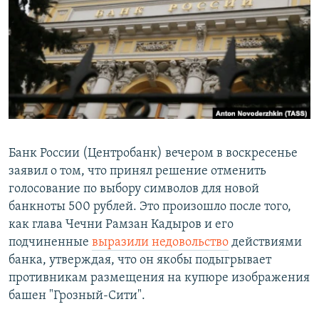
РАСПИСАНИЕ ВЕЩАНИЯ
ПОДПИШИТЕСЬ НА РАССЫЛКУ
СОЦИАЛЬНЫЕ СЕТИ
Банк России (Центробанк) вечером в воскресенье
заявил о том, что принял решение отменить
Все сайты РСЕ/РС
голосование по выбору символов для новой
банкноты 500 рублей. Это произошло после того,
как глава Чечни Рамзан Кадыров и его
подчиненные
выразили недовольство
действиями
банка, утверждая, что он якобы подыгрывает
противникам размещения на купюре изображения
башен "Грозный-Сити".