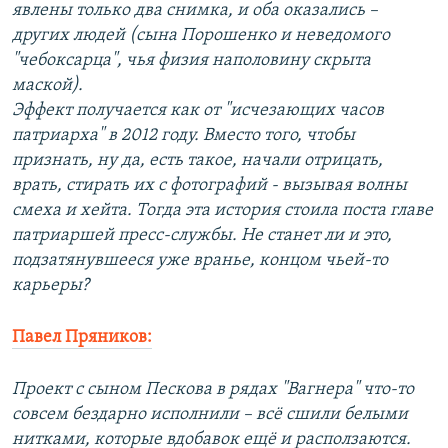
явлены только два снимка, и оба оказались –
других людей (сына Порошенко и неведомого
"чебоксарца", чья физия наполовину скрыта
маской).
Эффект получается как от "исчезающих часов
патриарха" в 2012 году. Вместо того, чтобы
признать, ну да, есть такое, начали отрицать,
врать, стирать их с фотографий - вызывая волны
смеха и хейта. Тогда эта история стоила поста главе
патриаршей пресс-службы. Не станет ли и это,
подзатянувшееся уже вранье, концом чьей-то
карьеры?
Павел Пряников:
Проект с сыном Пескова в рядах "Вагнера" что-то
совсем бездарно исполнили – всё сшили белыми
нитками, которые вдобавок ещё и расползаются.