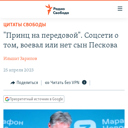
Ссылки
для
упрощенного
ЦИТАТЫ СВОБОДЫ
ПРОГРАММЫ
доступа
"Принц на передовой". Соцсети о
ПОДКАСТЫ
Вернуться
том, воевал или нет сын Пескова
к
АВТОРСКИЕ ПРОЕКТЫ
основному
Ильшат Зарипов
ЦИТАТЫ СВОБОДЫ
содержанию
Вернутся
25 апреля 2023
МНЕНИЯ
к
КУЛЬТУРА
Поделиться
Читать без VPN
главной
навигации
IDEL.РЕАЛИИ
Вернутся
Приоритетный источник в Google
КАВКАЗ.РЕАЛИИ
к
СЕВЕР.РЕАЛИИ
поиску
СИБИРЬ.РЕАЛИИ