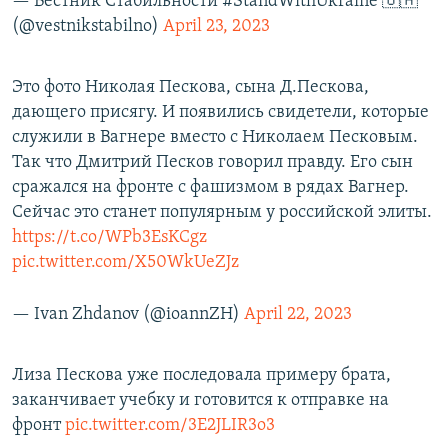
— Вестник Стабильности #StandWithUkraine 🇺🇦
(@vestnikstabilno)
April 23, 2023
Это фото Николая Пескова, сына Д.Пескова,
дающего присягу. И появились свидетели, которые
служили в Вагнере вместо с Николаем Песковым.
Так что Дмитрий Песков говорил правду. Его сын
сражался на фронте с фашизмом в рядах Вагнер.
Сейчас это станет популярным у российской элиты.
https://t.co/WPb3EsKCgz
pic.twitter.com/X50WkUeZJz
— Ivan Zhdanov (@ioannZH)
April 22, 2023
Лиза Пескова уже последовала примеру брата,
заканчивает учебку и готовится к отправке на
фронт
pic.twitter.com/3E2JLIR3o3