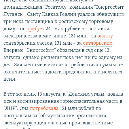
Истцом по большинству дел выступает
принадлежащая "Росатому" компания "Энергосбыт
Луганск". Сайту Кавказ.Реалии удалось обнаружить
три иска поставщика к ростовскому торговому
дому – он
требует
241 млн рублей за поставки
электричества в мае-июне, 181 млн – за
оплату
сентябрьских счетов, 131 млн – за
октябрьские
.
Впервые "Энергосбыт" обратился в суд еще 13
августа, однако решения пока нет ни по одному из
дел. Заявленные в исковых требованиях суммы не
окончательные: за долги продолжают начисляться
пени.
В тот же день, 13 августа, к "Донским углям" подала
иск и военизированная горноспасательная часть в
"ЛНР". Она
потребовала
121 млн рублей по
контрактам за "обслуживание организаций,
эксплуатирующих опасные производственные