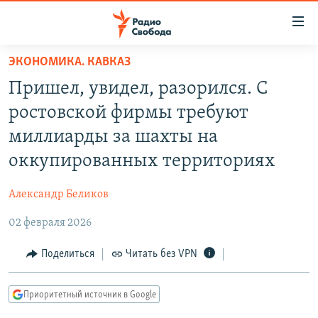
Ссылки
для
упрощенного
ЭКОНОМИКА. КАВКАЗ
ПРОГРАММЫ
доступа
Пришел, увидел, разорился. С
ПОДКАСТЫ
Вернуться
ростовской фирмы требуют
к
АВТОРСКИЕ ПРОЕКТЫ
миллиарды за шахты на
основному
ЦИТАТЫ СВОБОДЫ
содержанию
оккупированных территориях
Вернутся
МНЕНИЯ
к
Александр Беликов
КУЛЬТУРА
главной
02 февраля 2026
навигации
IDEL.РЕАЛИИ
Вернутся
КАВКАЗ.РЕАЛИИ
Поделиться
Читать без VPN
к
СЕВЕР.РЕАЛИИ
поиску
Приоритетный источник в Google
СИБИРЬ.РЕАЛИИ