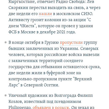
Кыргызстане, отмечает Радио Свобода: Лев
Скорякин перестал выходить на связь, а через
две недели его
нашли
в московском СИЗО.
Активисту грозит колония из-за акции "С
днем ЧКиста", которую он провел у здания
ФСБ в Москве в декабре 2021 года.
В конце октября в Грузию
пропустили
группу
бывших заключенных из Украины. Семерых
человек, которых российские войска вывезли
с захваченных территорий соседнего
государства для отбывания оставшегося срока,
две недели жили в буферной зоне на
контрольно-пропускном пункте "Верхний
Ларс" в Северной Осетии.
Уличный художник из Волгограда Филипп
Козлов, известный под псевдонимом
Philippenzo,
объявлен в розыск
. Он уехал из