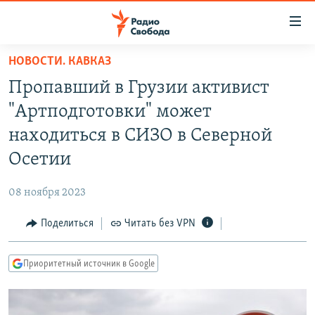
Ссылки
для
упрощенного
НОВОСТИ. КАВКАЗ
ПРОГРАММЫ
доступа
Пропавший в Грузии активист
ПОДКАСТЫ
Вернуться
"Артподготовки" может
к
АВТОРСКИЕ ПРОЕКТЫ
находиться в СИЗО в Северной
основному
ЦИТАТЫ СВОБОДЫ
содержанию
Осетии
Вернутся
МНЕНИЯ
к
08 ноября 2023
КУЛЬТУРА
главной
Поделиться
Читать без VPN
навигации
IDEL.РЕАЛИИ
Вернутся
КАВКАЗ.РЕАЛИИ
к
Приоритетный источник в Google
СЕВЕР.РЕАЛИИ
поиску
СИБИРЬ.РЕАЛИИ